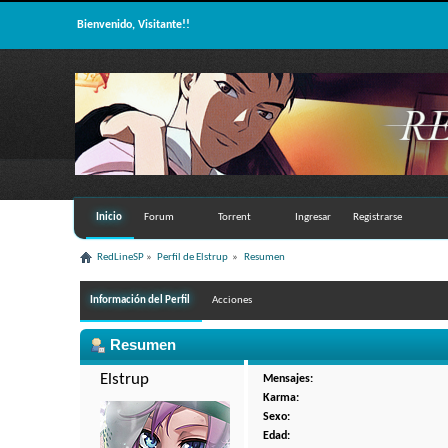
Bienvenido, Visitante!!
Inicio
Forum
Torrent
Ingresar
Registrarse
RedLineSP
»
Perfil de Elstrup 
»
Resumen
Información del Perfil
Acciones
Resumen
Elstrup 
Mensajes:
Karma:
Sexo:
Edad: