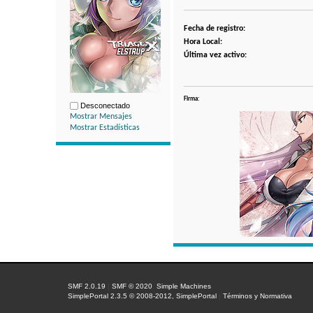
Fecha de registro:
Hora Local:
Última vez activo:
Firma:
Desconectado
Mostrar Mensajes
Mostrar Estadísticas
SMF 2.0.19
|
SMF © 2020
,
Simple Machines
SimplePortal 2.3.5 © 2008-2012, SimplePortal
|
Términos y Normativa