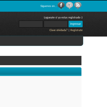
Siguenos en...
Logueate si ya estas registrado :)
Clave olvidada?
|
Registrate