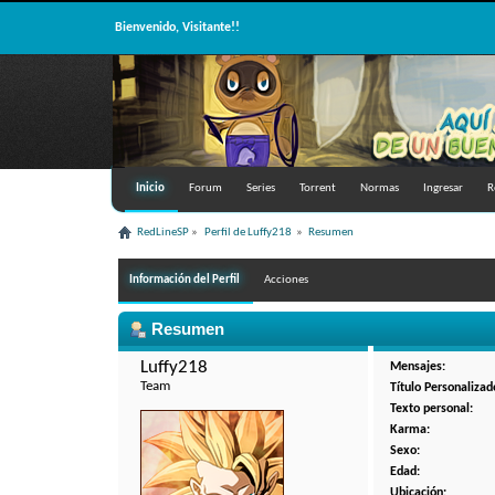
Bienvenido, Visitante!!
Inicio
Forum
Series
Torrent
Normas
Ingresar
R
RedLineSP
»
Perfil de Luffy218 
»
Resumen
Información del Perfil
Acciones
Resumen
Luffy218 
Mensajes:
Team
Título Personalizad
Texto personal:
Karma:
Sexo:
Edad:
Ubicación: