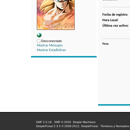
Fecha de registro:
Hora Local:
Última vez activo:
Desconectado
Firma:
Mostrar Mensajes
Mostrar Estadísticas
SMF 2.0.19
|
SMF © 2020
,
Simple Machines
SimplePortal 2.3.5 © 2008-2012, SimplePortal
|
Términos y Normativa