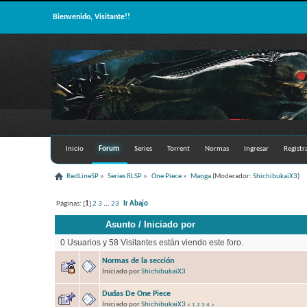
Bienvenido, Visitante!!
Inicio
Forum
Series
Torrent
Normas
Ingresar
Registr
RedLineSP
»
Series RLSP
»
One Piece
»
Manga
(Moderador:
ShichibukaiX3
)
Páginas: [
1
]
2
3
...
23
Ir Abajo
Asunto
/
Iniciado por
0 Usuarios y 58 Visitantes están viendo este foro.
Normas de la sección
Iniciado por
ShichibukaiX3
Dudas De One Piece
Iniciado por
ShichibukaiX3
«
1
2
3
4
»