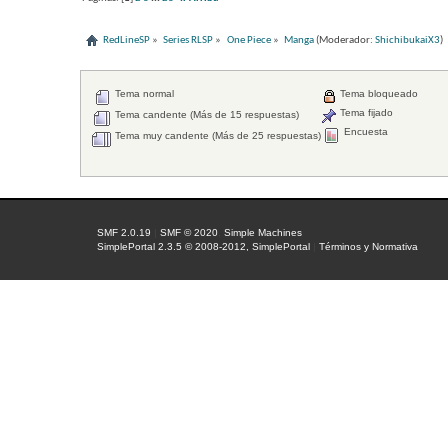
RedLineSP
»
Series RLSP
»
One Piece
»
Manga
(Moderador:
ShichibukaiX3
)
Tema normal
Tema bloqueado
Tema fijado
Tema candente (Más de 15 respuestas)
Encuesta
Tema muy candente (Más de 25 respuestas)
SMF 2.0.19
|
SMF © 2020
,
Simple Machines
SimplePortal 2.3.5 © 2008-2012, SimplePortal
|
Términos y Normativa