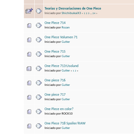
Teorias y Desvariaciones de One Piece
Iniciado por
ShichibukaiX3
«
1
2
3
...
24
»
One Piece 714
Iniciado por
Rozan
One Piece Volumen 71
Iniciado por
Gutier
One Piece 715
Iniciado por
Gutier
One Piece 713:Usoland
Iniciado por
Gutier
«
1
2
»
One piece 716
Iniciado por
Gutier
One piece 717
Iniciado por
Gutier
One Piece en color?
Iniciado por ROCK10
One Piece 718 Spoiler/RAW
Iniciado por
Gutier