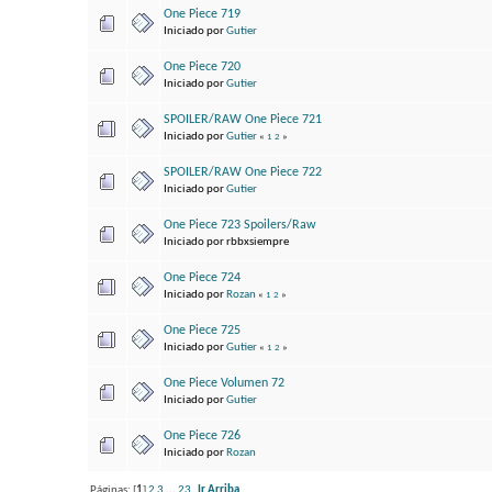
One Piece 719
Iniciado por
Gutier
One Piece 720
Iniciado por
Gutier
SPOILER/RAW One Piece 721
Iniciado por
Gutier
«
1
2
»
SPOILER/RAW One Piece 722
Iniciado por
Gutier
One Piece 723 Spoilers/Raw
Iniciado por rbbxsiempre
One Piece 724
Iniciado por
Rozan
«
1
2
»
One Piece 725
Iniciado por
Gutier
«
1
2
»
One Piece Volumen 72
Iniciado por
Gutier
One Piece 726
Iniciado por
Rozan
Páginas: [
1
]
2
3
...
23
Ir Arriba