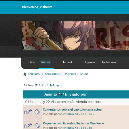
Bienvenido, Visitante!!
Inicio
Forum
Torrent
Ingresar
Registrarse
RedLineSP
»
Series RLSP
»
One Piece
»
Anime
Páginas: [
1
]
2
3
...
6
Ir Abajo
Asunto
/
Iniciado por
0 Usuarios y 22 Visitantes están viendo este foro.
Comentarios sobre el capítulo/saga actual
Iniciado por
ShichibukaiX3
«
1
2
3
...
10
»
Pequeñas y/o Grandes Dudas de One Piece
Iniciado por
ShichibukaiX3
«
1
2
3
...
68
»