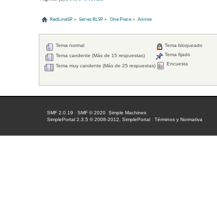
RedLineSP
»
Series RLSP
»
One Piece
»
Anime
Tema normal
Tema bloqueado
Tema fijado
Tema candente (Más de 15 respuestas)
Encuesta
Tema muy candente (Más de 25 respuestas)
SMF 2.0.19
|
SMF © 2020
,
Simple Machines
SimplePortal 2.3.5 © 2008-2012, SimplePortal
|
Términos y Normativa