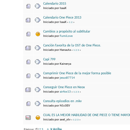
Calendario 2015
Iniciado por IsaaX
Calendario One Piece 2013
Iniciado por IsaaX
«
1
2
»
Cambios a propósito al subtitular
Iniciado por
FumiLove
Canción favorita de la OST de One Piece.
Iniciado por Hanauta
«
1
2
3
»
Capi 799
Iniciado por Kainerya
Comprimir One Piece de la mejor forma posible
Iniciado por
jesus87714
Conseguir One Piece en Neox
Iniciado por
airfox13
«
1
2
3
»
Consulta episodios en .mkv
Iniciado por N1c0EV
CUAL ES LA MEJOR HABILIDAD DE ONE PIECE O TIENE MAYO
Iniciado por axel_xtv
«
1
2
3
»
Páginas: [
1
]
2
3
...
6
Ir Arriba