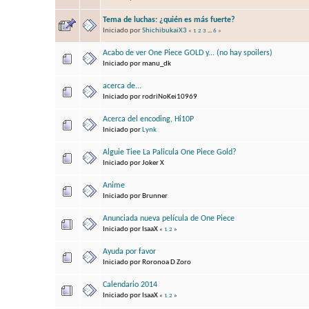
Tema de luchas: ¿quién es más fuerte?
Iniciado por
ShichibukaiX3
«
1
2
3
...
6
»
Acabo de ver One Piece GOLD y... (no hay spoilers)
Iniciado por manu_dk
acerca de...
Iniciado por rodriNoKei10969
Acerca del encoding, Hi10P
Iniciado por
Lynk
Alguie Tiee La Palicula One Piece Gold?
Iniciado por Joker X
Anime
Iniciado por Brunner
Anunciada nueva película de One Piece
Iniciado por IsaaX
«
1
2
»
Ayuda por favor
Iniciado por Roronoa D Zoro
Calendario 2014
Iniciado por IsaaX
«
1
2
»