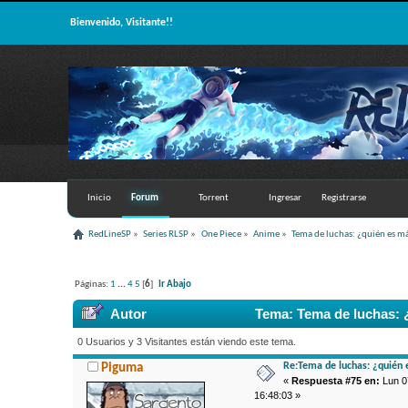
Bienvenido, Visitante!!
Inicio
Forum
Torrent
Ingresar
Registrarse
RedLineSP
»
Series RLSP
»
One Piece
»
Anime
»
Tema de luchas: ¿quién es má
Páginas:
1
...
4
5
[
6
]
Ir Abajo
Autor
Tema: Tema de luchas: ¿
0 Usuarios y 3 Visitantes están viendo este tema.
Re:Tema de luchas: ¿quién 
Piguma
«
Respuesta #75 en:
Lun 07
16:48:03 »