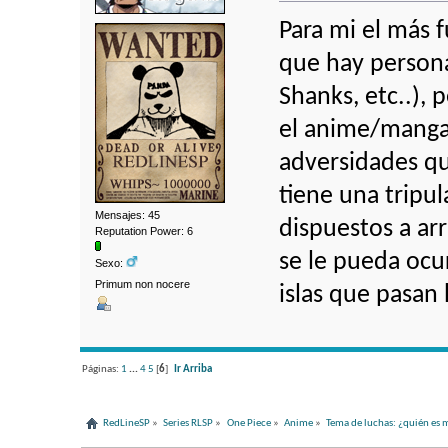
Para mi el más fu
que hay persona
Shanks, etc..),
el anime/manga
adversidades q
tiene una tripul
Mensajes: 45
dispuestos a ar
Reputation Power: 6
se le pueda ocur
Sexo:
Primum non nocere
islas que pasan
Páginas:
1
...
4
5
[
6
]
Ir Arriba
RedLineSP
»
Series RLSP
»
One Piece
»
Anime
»
Tema de luchas: ¿quién es 