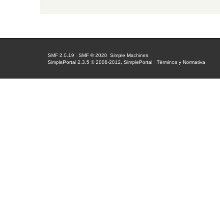
SMF 2.0.19
|
SMF © 2020
,
Simple Machines
SimplePortal 2.3.5 © 2008-2012, SimplePortal
|
Términos y Normativa