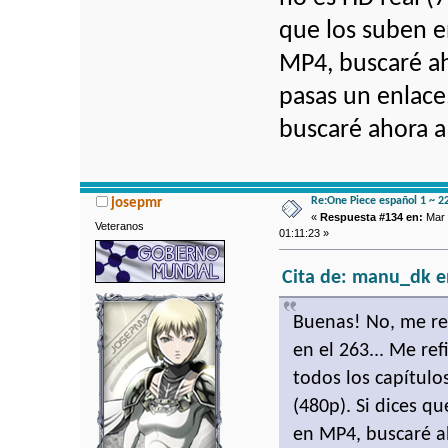
que los suben e
MP4, buscaré ah
pasas un enlace,
buscaré ahora a
Re:One Piece español 1 ~ 2
josepmr
«
Respuesta #134 en:
Mar 
Veteranos
01:11:23 »
Cita de: manu_dk e
Buenas! No, me ref
en el 263... Me re
todos los capítulo
(480p). Si dices q
en MP4, buscaré a