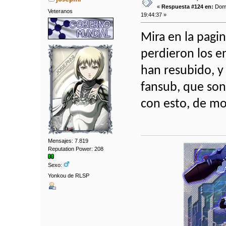
«
Respuesta #124 en:
Dom 
Veteranos
19:44:37 »
Mira en la pagin
perdieron los en
han resubido, y 
fansub, que son
con esto, de mo
Mensajes: 7.819
Reputation Power: 208
Sexo:
Yonkou de RLSP