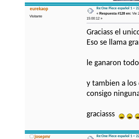
Re:One Piece español 1 ~ 2
eurekaop
«
Respuesta #128 en:
Vie 
Visitante
15:00:12 »
Graciass el unic
Eso se llama gra
le ganaron todo
y tambien a los 
consigo ningun
graciasss
Re:One Piece español 1 ~ 2
josepmr