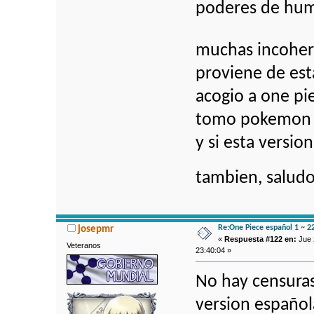
poderes de humo
muchas incoher
proviene de es
acogio a one pi
tomo pokemon (4
y si esta versio
tambien, saludo
Re:One Piece español 1 ~ 2
josepmr
«
Respuesta #122 en:
Jue 
Veteranos
23:40:04 »
No hay censuras
version español