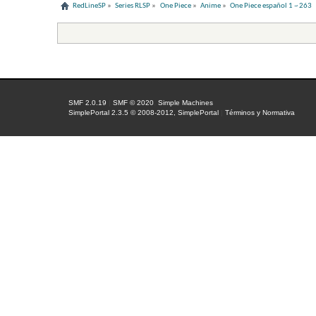
RedLineSP
»
Series RLSP
»
One Piece
»
Anime
»
One Piece español 1 ~ 263
SMF 2.0.19
|
SMF © 2020
,
Simple Machines
SimplePortal 2.3.5 © 2008-2012, SimplePortal
|
Términos y Normativa