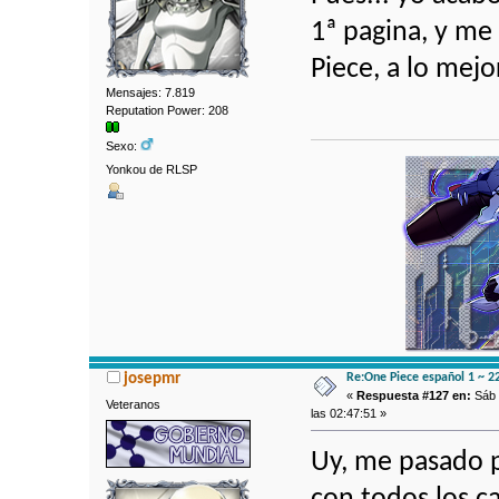
1ª pagina, y me
Piece, a lo mej
Mensajes: 7.819
Reputation Power: 208
Sexo:
Yonkou de RLSP
Re:One Piece español 1 ~ 2
josepmr
«
Respuesta #127 en:
Sáb 
Veteranos
las 02:47:51 »
Uy, me pasado p