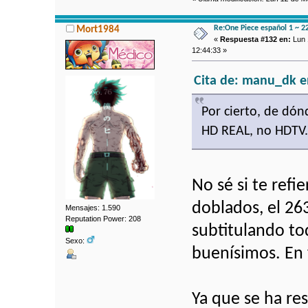
Re:One Piece español 1 ~ 2
Mort1984
«
Respuesta #132 en:
Lun 
12:44:33 »
Cita de: manu_dk e
Por cierto, de dón
HD REAL, no HDTV.
No sé si te refi
doblados, el 263
Mensajes: 1.590
Reputation Power: 208
subtitulando to
Sexo:
buenísimos. En
Ya que se ha re