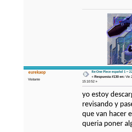
Re:One Piece español 1 ~ 2
eurekaop
«
Respuesta #130 en:
Vie 
Visitante
15:10:52 »
yo estoy descar
revisando y pas
que van hacer el
queria poner al