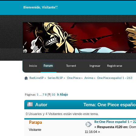
Bienvenido, Visitante!!
Inicio
Forum
Torrent
Ingresar
Registrarse
RedLineSP
»
Series RLSP
»
One Piece
»
Anime
»
One Piece español 1 ~ 263
Páginas:
1
...
7
8
[
9
]
10
Ir Abajo
Autor
Tema: One Piece español
0 Usuarios y 4 Visitantes están viendo este tema.
Re:One Piece español 1 ~ 2
Parapa
«
Respuesta #120 en:
Dom 
Visitante
11:16:04 »