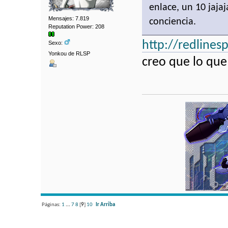
enlace, un 10 jaja
Mensajes: 7.819
conciencia.
Reputation Power: 208
http://redlines
Sexo:
Yonkou de RLSP
creo que lo que
Páginas:
1
...
7
8
[
9
]
10
Ir Arriba