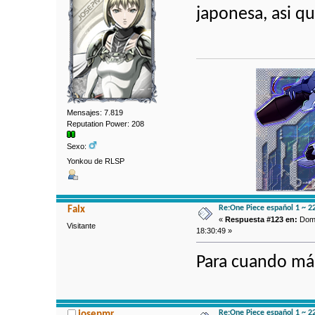
japonesa, asi qu
Mensajes: 7.819
Reputation Power: 208
Sexo:
Yonkou de RLSP
Re:One Piece español 1 ~ 2
Falx
«
Respuesta #123 en:
Dom 
Visitante
18:30:49 »
Para cuando más
Re:One Piece español 1 ~ 2
josepmr