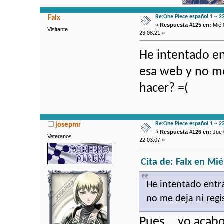
Re:One Piece español 1 ~ 2
Falx
«
Respuesta #125 en:
Mié 
Visitante
23:08:21 »
He intentado e
esa web y no me
hacer? =(
Re:One Piece español 1 ~ 2
josepmr
«
Respuesta #126 en:
Jue 
Veteranos
22:03:07 »
Cita de: Falx en Mi
He intentado entr
no me deja ni reg
Pues... yo acabo