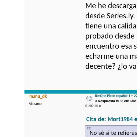
Me he descargad
desde Series.ly.
tiene una calid
probado desde 
encuentro esa s
echarme una ma
decente? ¿lo vai
Re:One Piece español 1 ~ 2
manu_dk
«
Respuesta #133 en:
Mar 
Visitante
01:02:40 »
Cita de: Mort1984 e
No sé si te refiere