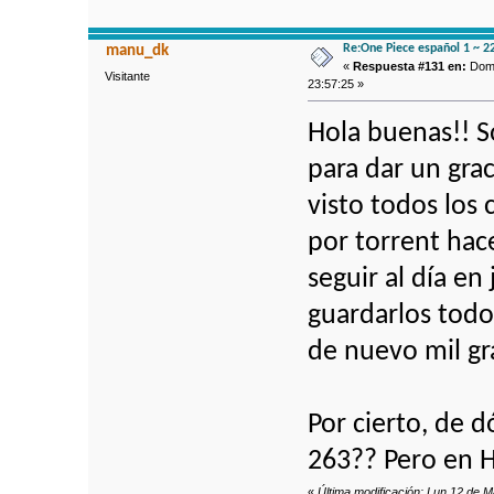
Re:One Piece español 1 ~ 2
manu_dk
«
Respuesta #131 en:
Dom 
Visitante
23:57:25 »
Hola buenas!! S
para dar un gra
visto todos los 
por torrent hac
seguir al día en
guardarlos todo
de nuevo mil gra
Por cierto, de 
263?? Pero en 
«
Última modificación: Lun 12 de 