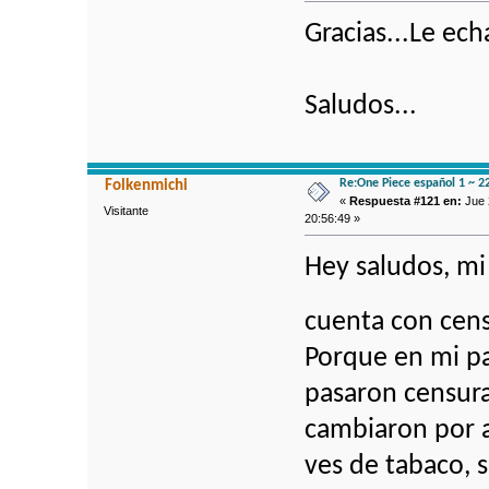
Gracias...Le ech
Saludos...
Re:One Piece español 1 ~ 2
Folkenmichi
«
Respuesta #121 en:
Jue 
Visitante
20:56:49 »
Hey saludos, mi
cuenta con cen
Porque en mi pai
pasaron censurad
cambiaron por a
ves de tabaco, 