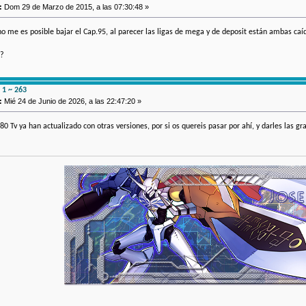
:
Dom 29 de Marzo de 2015, a las 07:30:48 »
o me es posible bajar el Cap.95, al parecer las ligas de mega y de deposit están ambas caíd
s?
 1 ~ 263
:
Mié 24 de Junio de 2026, a las 22:47:20 »
n 80 Tv ya han actualizado con otras versiones, por si os quereis pasar por ahí, y darles las