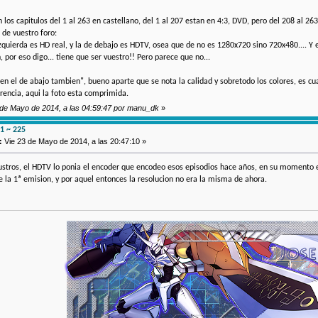
 los capitulos del 1 al 263 en castellano, del 1 al 207 estan en 4:3, DVD, pero del 208 al 263
 de vuestro foro:
izquierda es HD real, y la de debajo es HDTV, osea que de no es 1280x720 sino 720x480.... Y
 por eso digo... tiene que ser vuestro!! Pero parece que no...
ien el de abajo tambien", bueno aparte que se nota la calidad y sobretodo los colores, es c
erencia, aqui la foto esta comprimida.
3 de Mayo de 2014, a las 04:59:47 por manu_dk
»
1 ~ 225
:
Vie 23 de Mayo de 2014, a las 20:47:10 »
ustros, el HDTV lo ponia el encoder que encodeo esos episodios hace años, en su momento 
e la 1ª emision, y por aquel entonces la resolucion no era la misma de ahora.