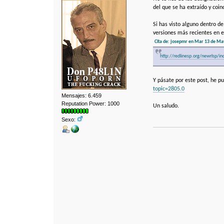
del que se ha extraído y coin
Si has visto alguno dentro d
versiones más recientes en 
Cita de: josepmr en Mar 13 de May
http://redlinesp.org/newrlsp/i
Y pásate por este post, he p
topic=2805.0
Mensajes: 6.459
Reputation Power: 1000
Un saludo.
Sexo: