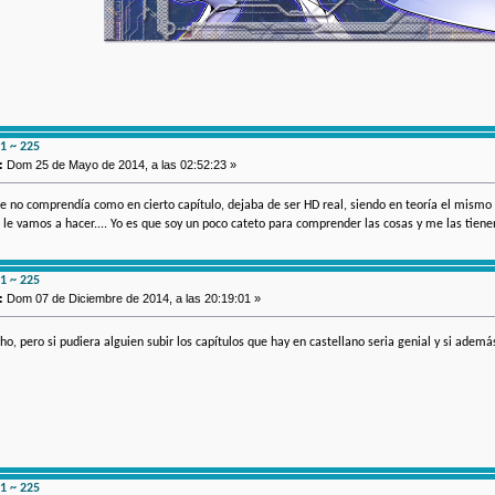
1 ~ 225
:
Dom 25 de Mayo de 2014, a las 02:52:23 »
 no comprendía como en cierto capítulo, dejaba de ser HD real, siendo en teoría el mismo fa
 le vamos a hacer.... Yo es que soy un poco cateto para comprender las cosas y me las tienen q
1 ~ 225
:
Dom 07 de Diciembre de 2014, a las 20:19:01 »
, pero si pudiera alguien subir los capítulos que hay en castellano seria genial y si ademá
1 ~ 225