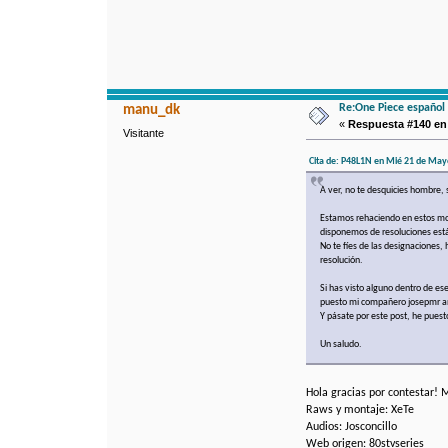
Re:One Piece español 
manu_dk
«
Respuesta #140 en
Visitante
Cita de: P48L1N en Mié 21 de Mayo
A ver, no te desquicies hombre, s
Estamos rehaciendo en estos mom
disponemos de resoluciones est
No te fíes de las designaciones,
resolución.
Si has visto alguno dentro de es
puesto mi compañero josepmr a
Y pásate por este post, he puest
Un saludo.
Hola gracias por contestar! M
Raws y montaje: XeTe
Audios: Josconcillo
Web origen: 80stvseries