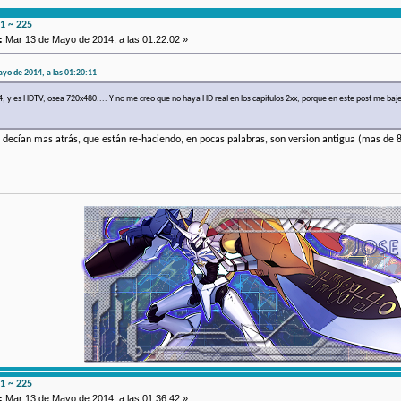
1 ~ 225
:
Mar 13 de Mayo de 2014, a las 01:22:02 »
yo de 2014, a las 01:20:11
, y es HDTV, osea 720x480.... Y no me creo que no haya HD real en los capitulos 2xx, porque en este post me baje de
e decían mas atrás, que están re-haciendo, en pocas palabras, son version antigua (mas de 8
1 ~ 225
:
Mar 13 de Mayo de 2014, a las 01:36:42 »