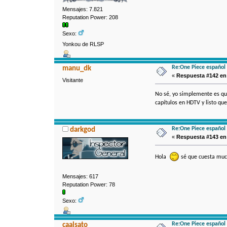
Mensajes: 7.821
Reputation Power: 208
Sexo:
Yonkou de RLSP
Re:One Piece español 
manu_dk
«
Respuesta #142 en
Visitante
No sé, yo simplemente es que
capítulos en HDTV y listo que
Re:One Piece español 
darkgod
«
Respuesta #143 en
Hola
sé que cuesta mucho
Mensajes: 617
Reputation Power: 78
Sexo:
Re:One Piece español 
caalsato