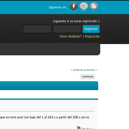
Siguenos en...
Logueate si ya estas registrado :)
Clave olvidada?
|
Registrate
« anterior
próximo »
IMPRIMIR
ue en este post me baje del 1 al 263 y a partir del 208 o asi es