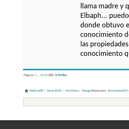
llama madre y 
Elbaph... puedo 
donde obtuvo el 
conocimiento d
las propiedades 
conocimiento qu
Páginas:
1
...
22
23
[
24
]
Ir Arriba
RedLineSP
»
Series RLSP
»
One Piece
»
Manga
(Moderador:
ShichibukaiX3
) 