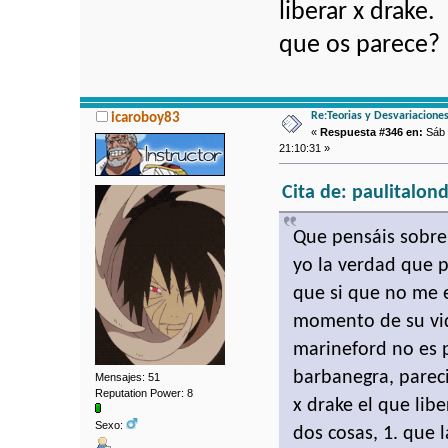
liberar x drake.
que os parece?
Re:Teorias y Desvariacione
icaroboy83
«
Respuesta #346 en:
Sáb 2
21:10:31 »
Cita de: paulitalon
Que pensáis sobr
yo la verdad que 
que si que no me 
momento de su vi
marineford no es p
barbanegra, parec
Mensajes: 51
Reputation Power: 8
x drake el que lib
Sexo:
dos cosas, 1. que 