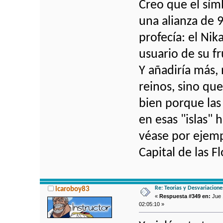
Creo que el sím
una alianza de 9
profecía: el Ni
usuario de su fr
Y añadiría más,
reinos, sino que
bien porque las
en esas "islas"
véase por ejemp
Capital de las 
Re: Teorias y Desvariacion
icaroboy83
«
Respuesta #349 en:
Jue 1
02:05:10 »