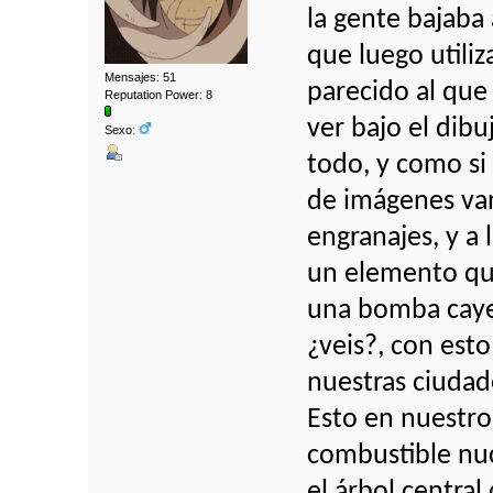
la gente bajaba 
que luego utili
Mensajes: 51
parecido al que
Reputation Power: 8
ver bajo el dibu
Sexo:
todo, y como si
de imágenes va
engranajes, y a 
un elemento que
una bomba cayen
¿veis?, con es
nuestras ciudade
Esto en nuestro
combustible nuc
el árbol central