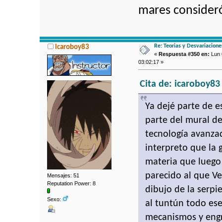
mares consideró
Re: Teorias y Desvariacion
icaroboy83
«
Respuesta #350 en:
Lun 
03:02:17 »
Cita de: icaroboy83 
Ya dejé parte de e
parte del mural d
tecnología avanza
interpreto que la 
materia que luego
parecido al que V
Mensajes: 51
Reputation Power: 8
dibujo de la serpi
Sexo:
al tuntún todo es
mecanismos y engra