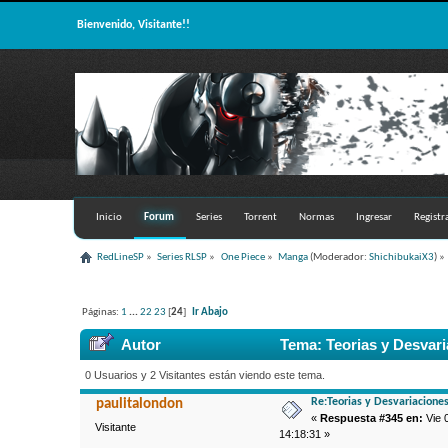
Bienvenido, Visitante!!
Inicio
Forum
Series
Torrent
Normas
Ingresar
Registr
RedLineSP
»
Series RLSP
»
One Piece
»
Manga
(Moderador:
ShichibukaiX3
) »
Páginas:
1
...
22
23
[
24
]
Ir Abajo
Autor
Tema: Teorias y Desvari
0 Usuarios y 2 Visitantes están viendo este tema.
Re:Teorias y Desvariacione
paulitalondon
«
Respuesta #345 en:
Vie 
Visitante
14:18:31 »