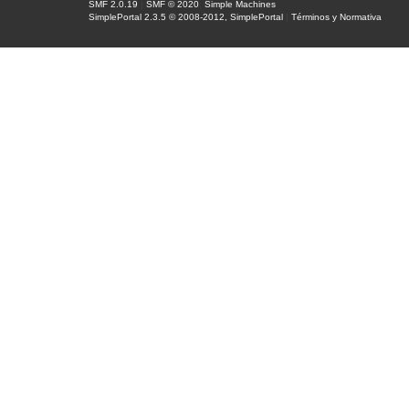
SMF 2.0.19
|
SMF © 2020
,
Simple Machines
SimplePortal 2.3.5 © 2008-2012, SimplePortal
|
Términos y Normativa