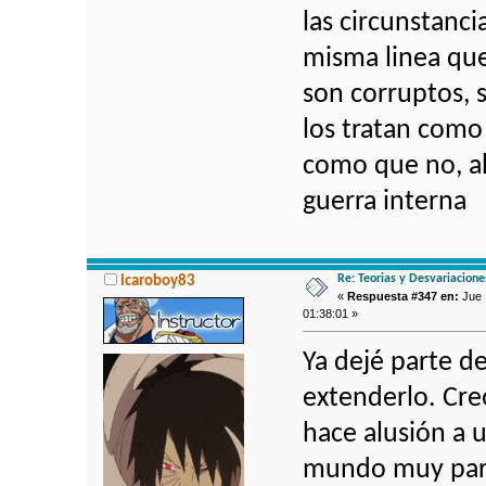
las circunstanci
misma linea que
son corruptos, 
los tratan como
como que no, ah
guerra interna
Re: Teorias y Desvariacion
icaroboy83
«
Respuesta #347 en:
Jue 1
01:38:01 »
Ya dejé parte d
extenderlo. Cre
hace alusión a 
mundo muy para