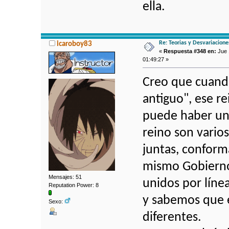
ella.
Re: Teorias y Desvariacion
icaroboy83
«
Respuesta #348 en:
Jue 1
01:49:27 »
Creo que cuando
antiguo", ese re
puede haber un s
reino son varios
juntas, conform
mismo Gobierno
Mensajes: 51
unidos por líne
Reputation Power: 8
y sabemos que e
Sexo:
diferentes.