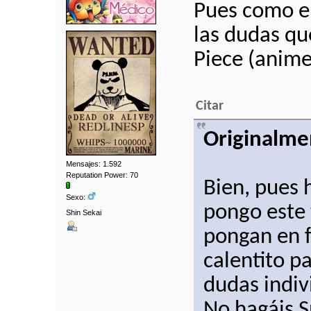
Pues como el
las dudas qu
Piece (anime
Citar
Originalme
Mensajes: 1.592
Reputation Power: 70
Bien, pues 
Sexo:
pongo este 
Shin Sekai
pongan en f
calentito p
dudas indiv
No hagáis S