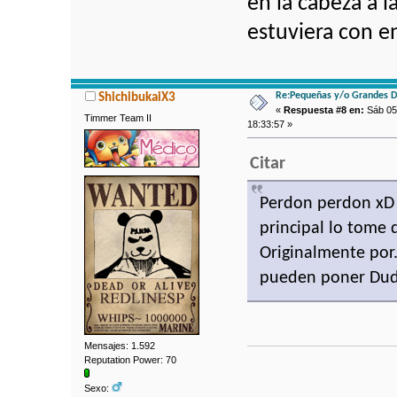
en la cabeza a l
estuviera con e
Re:Pequeñas y/o Grandes D
ShichibukaiX3
«
Respuesta #8 en:
Sáb 05 
Timmer Team II
18:33:57 »
Citar
Perdon perdon xD 
principal lo tome 
Originalmente por.
pueden poner Dud
Mensajes: 1.592
Reputation Power: 70
Sexo: