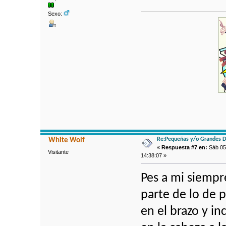
Sexo:
Re:Pequeñas y/o Grandes D
White Wolf
«
Respuesta #7 en:
Sáb 05 
Visitante
14:38:07 »
Pes a mi siempr
parte de lo de 
en el brazo y i