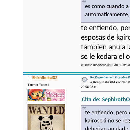
es como cuando a 
automaticamente, 
te entiendo, per
esposas de kairo
tambien anula l
se le kedara el 
«
Última modificación: Sáb 05 de 
Re:Pequeñas y/o Grandes D
ShichibukaiX3
«
Respuesta #14 en:
Sáb 0
Timmer Team II
22:06:08 »
Cita de: SephirothO
te entiendo, pero 
kairoseki no se re
deberian anularle 