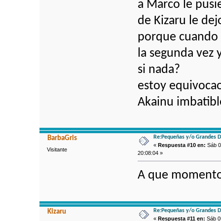
a Marco le pusie
de Kizaru le dej
porque cuando 
la segunda vez 
si nada?
estoy equivocao
Akainu imbatibl
Re:Pequeñas y/o Grandes D
BarbaGris
«
Respuesta #10 en:
Sáb 0
Visitante
20:08:04 »
A que momento t
Re:Pequeñas y/o Grandes D
Kizaru
«
Respuesta #11 en:
Sáb 05