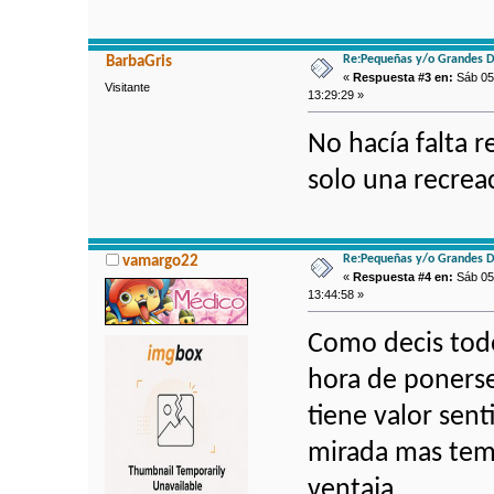
Re:Pequeñas y/o Grandes D
BarbaGris
«
Respuesta #3 en:
Sáb 05 
Visitante
13:29:29 »
No hacía falta 
solo una recrea
Re:Pequeñas y/o Grandes D
vamargo22
«
Respuesta #4 en:
Sáb 05 
13:44:58 »
Como decis todo
hora de ponerse
tiene valor sen
mirada mas temi
ventaja