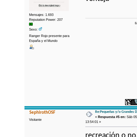
Mensajes: 1.693
Reputation Power: 207
E
Sexo:
Ranger Rojo presente para
España y el Mundo
Re:Pequeñas y/o Grandes D
SephirothOSF
«
Respuesta #5 en:
Sáb 05 
Visitante
13:54:01 »
recreación o no