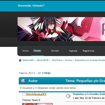
Bienvenido, Visitante!!
Inicio
Forum
Torrent
Ingresar
Registrarse
RedLineSP
»
Series RLSP
»
One Piece
»
Anime
»
Pequeñas y/o Grandes Dudas
Páginas: [
1
]
2
3
...
68
Ir Abajo
Autor
Tema: Pequeñas y/o Gra
0 Usuarios y 4 Visitantes están viendo este tema.
Pequeñas y/o Grandes Duda
ShichibukaiX3
«
en:
Mar 22 de Febrero de 
Timmer Team II