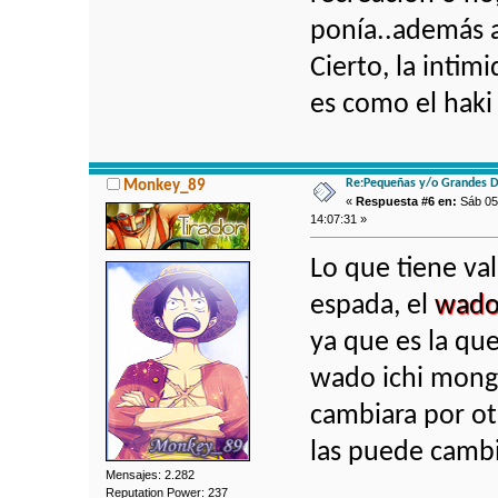
ponía..además a
Cierto, la intim
es como el haki
Re:Pequeñas y/o Grandes D
Monkey_89
«
Respuesta #6 en:
Sáb 05 
14:07:31 »
Lo que tiene val
espada, el
wado
ya que es la que
wado ichi mongi
cambiara por otr
las puede cambi
Mensajes: 2.282
Reputation Power: 237