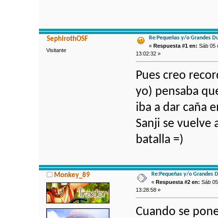
Re:Pequeñas y/o Grandes Du
SephirothOSF
«
Respuesta #1 en:
Sáb 05 
Visitante
13:02:32 »
Pues creo record
yo) pensaba que
iba a dar caña e
Sanji se vuelve 
batalla =)
Re:Pequeñas y/o Grandes D
Monkey_89
«
Respuesta #2 en:
Sáb 05 
13:28:58 »
Cuando se pone