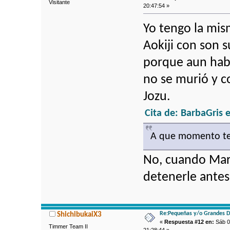
Visitante
20:47:54 »
Yo tengo la mis
Aokiji con son s
porque aun habi
no se murió y c
Jozu.
Cita de: BarbaGris 
A que momento te 
No, cuando Marc
detenerle antes
Re:Pequeñas y/o Grandes D
ShichibukaiX3
«
Respuesta #12 en:
Sáb 0
Timmer Team II
21:28:44 »