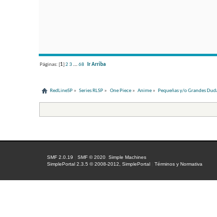
Páginas: [
1
]
2
3
...
68
Ir Arriba
RedLineSP
»
Series RLSP
»
One Piece
»
Anime
»
Pequeñas y/o Grandes Duda
SMF 2.0.19
|
SMF © 2020
,
Simple Machines
SimplePortal 2.3.5 © 2008-2012, SimplePortal
|
Términos y Normativa