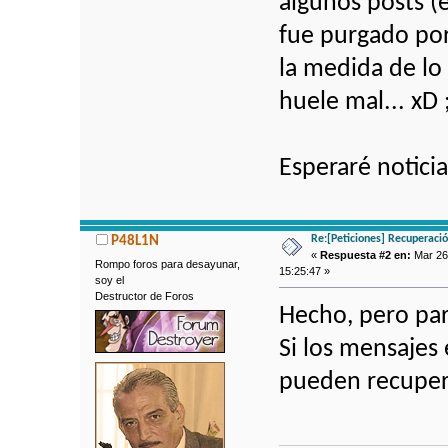
algunos posts (
fue purgado por
la medida de lo 
huele mal... xD 
Esperaré noticia
Re:[Peticiones] Recuperaci
P48L1N
«
Respuesta #2 en:
Mar 26 
Rompo foros para desayunar,
15:25:47 »
soy el
Destructor de Foros
Hecho, pero par
Si los mensajes
pueden recuper