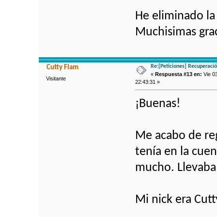
He eliminado la
Muchisimas grac
Re:[Peticiones] Recuperaci
Cutty Flam
«
Respuesta #13 en:
Vie 03
Visitante
22:43:31 »
¡Buenas!
Me acabo de reg
tenía en la cuen
mucho. Llevaba
Mi nick era Cut