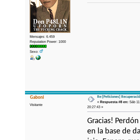
Mensajes: 6.459
Reputation Power: 1000
Sexo:
Re:[Peticiones] Recuperaci
Gaboni
«
Respuesta #8 en:
Sáb 11 
Visitante
20:27:43 »
Gracias! Perdón 
en la base de d