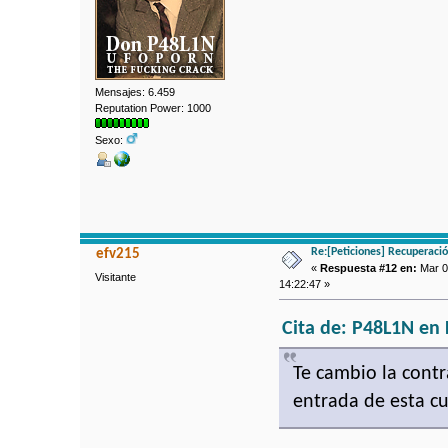
Mensajes: 6.459
Reputation Power: 1000
Sexo:
Re:[Peticiones] Recuperaci
efv215
«
Respuesta #12 en:
Mar 09
Visitante
14:22:47 »
Cita de: P48L1N en 
Te cambio la contr
entrada de esta cu