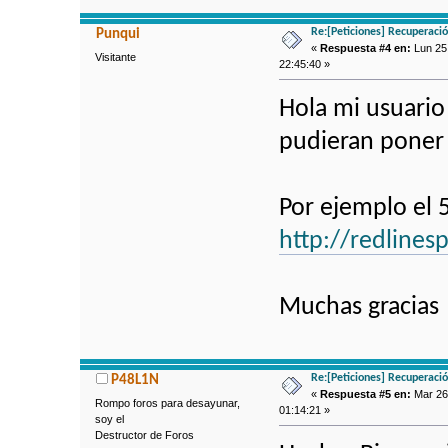
Re:[Peticiones] Recuperaci
Punqui
«
Respuesta #4 en:
Lun 25 
Visitante
22:45:40 »
Hola mi usuario
pudieran poner 
Por ejemplo el 5
http://redline
Muchas gracias
Re:[Peticiones] Recuperaci
P48L1N
«
Respuesta #5 en:
Mar 26 
Rompo foros para desayunar,
01:14:21 »
soy el
Destructor de Foros