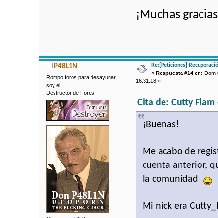
¡Muchas gracias
Re:[Peticiones] Recuperaci
P48L1N
«
Respuesta #14 en:
Dom 0
Rompo foros para desayunar,
16:31:18 »
soy el
Destructor de Foros
Cita de: Cutty Flam
¡Buenas!
Me acabo de regist
cuenta anterior, 
la comunidad
Mi nick era Cutty_