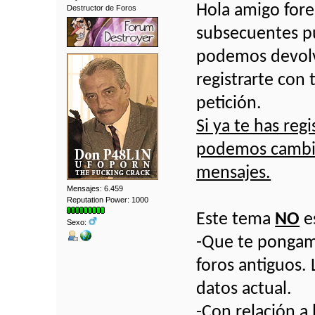
Hola amigo forer
Destructor de Foros
subsecuentes pu
podemos devolv
registrarte con 
petición.
Si ya te has re
podemos cambiá
mensajes.
Mensajes: 6.459
Reputation Power: 1000
Este tema
NO
e
Sexo:
-Que te pongam
foros antiguos. 
datos actual.
-Con relación a 