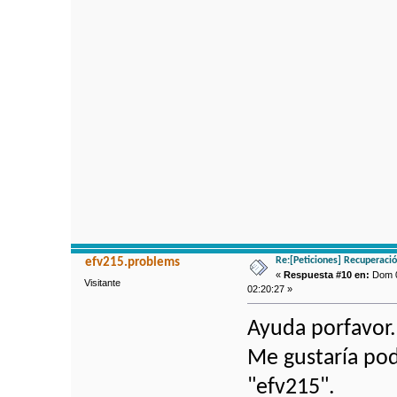
Re:[Peticiones] Recuperaci
efv215.problems
«
Respuesta #10 en:
Dom 07
Visitante
02:20:27 »
Ayuda porfavor.
Me gustaría pod
"efv215".