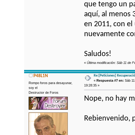
que tengo un pa
aquí, al menos 
en 2011, con el
nuevamente con
Saludos!
«
Última modificación: Sáb 11 de F
Re:[Peticiones] Recuperaci
P48L1N
«
Respuesta #7 en:
Sáb 11 
Rompo foros para desayunar,
19:28:35 »
soy el
Destructor de Foros
Nope, no hay me
Rebienvenido, p