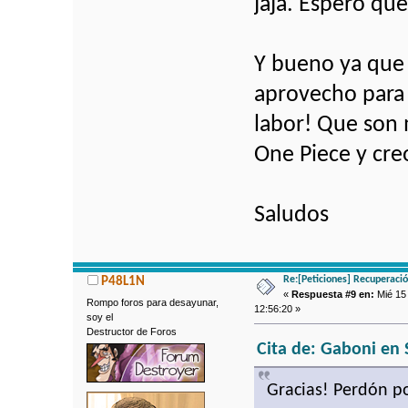
jaja. Espero qu
Y bueno ya que
aprovecho para 
labor! Que son 
One Piece y cre
Saludos
Re:[Peticiones] Recuperaci
P48L1N
«
Respuesta #9 en:
Mié 15 
Rompo foros para desayunar,
12:56:20 »
soy el
Destructor de Foros
Cita de: Gaboni en 
Gracias! Perdón po