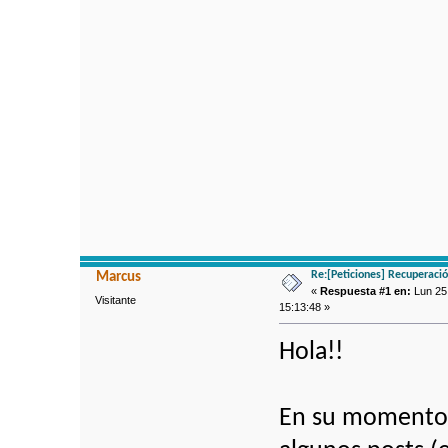
Re:[Peticiones] Recuperaci
Marcus
«
Respuesta #1 en:
Lun 25 
Visitante
15:13:48 »
Hola!!
En su momento 