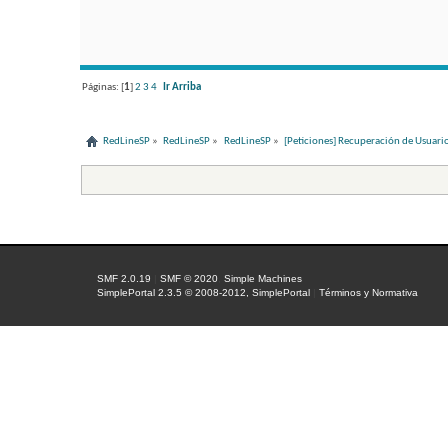
Páginas: [
1
]
2
3
4
Ir Arriba
RedLineSP
»
RedLineSP
»
RedLineSP
»
[Peticiones] Recuperación de Usuari
SMF 2.0.19
|
SMF © 2020
,
Simple Machines
SimplePortal 2.3.5 © 2008-2012, SimplePortal
|
Términos y Normativa