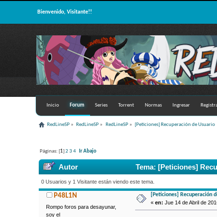
Bienvenido, Visitante!!
Inicio
Forum
Series
Torrent
Normas
Ingresar
Registr
RedLineSP
»
RedLineSP
»
RedLineSP
»
[Peticiones] Recuperación de Usuario
Páginas: [
1
]
2
3
4
Ir Abajo
Autor
Tema: [Peticiones] Recu
0 Usuarios y 1 Visitante están viendo este tema.
[Peticiones] Recuperación 
P48L1N
«
en:
Jue 14 de Abril de 201
Rompo foros para desayunar,
soy el