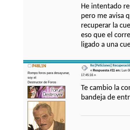
He intentado r
pero me avisa qu
recuperar la cu
eso que el corr
ligado a una cu
Re:[Peticiones] Recuperaci
P48L1N
«
Respuesta #11 en:
Lun 08
Rompo foros para desayunar,
17:45:16 »
soy el
Destructor de Foros
Te cambio la con
bandeja de entr