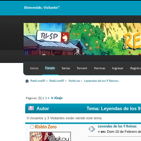
Bienvenido, Visitante!!
Inicio
Forum
Series
Torrent
Normas
Ingresar
Registr
RedLineSP
»
RedLineSP
»
Noticias
»
Leyendas de los 9 Reinos
Páginas: [
1
]
2
3
4
Ir Abajo
Autor
Tema: Leyendas de los 9
0 Usuarios y 3 Visitantes están viendo este tema.
Leyendas de los 9 Reinos
Kishin Zoro
«
en:
Dom 10 de Febrero de 