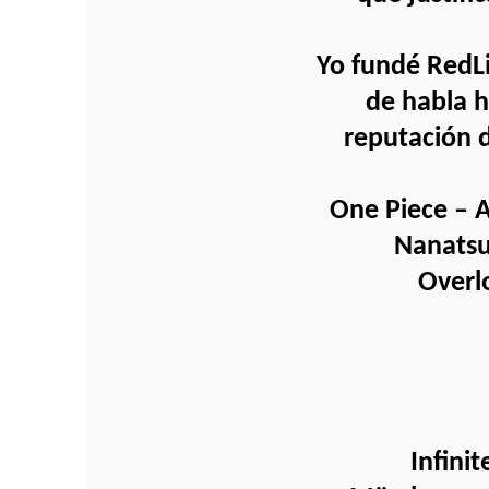
Yo fundé RedLi
de habla h
reputación d
One Piece – A
Nanatsu 
Overlo
Infini