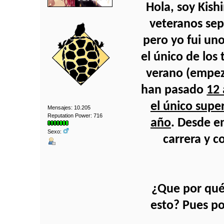
Hola, soy Kish
veteranos sep
pero yo fui un
el único de los 
verano (empez
han pasado
12
el único supe
Mensajes: 10.205
Reputation Power: 716
año
. Desde e
Sexo:
carrera y c
¿Que por qué
esto? Pues p