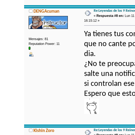
Re:Leyendas de los 9 Reino
DENGAcuman
«
Respuesta #8 en:
Lun 11 
16:15:12 »
Ya tienes tus c
Mensajes: 81
que no cante po
Reputation Power: 11
dia.
¿No te preocup
salte una notifi
si controlan es
Espero que esto
Re:Leyendas de los 9 Reino
Kishin Zoro