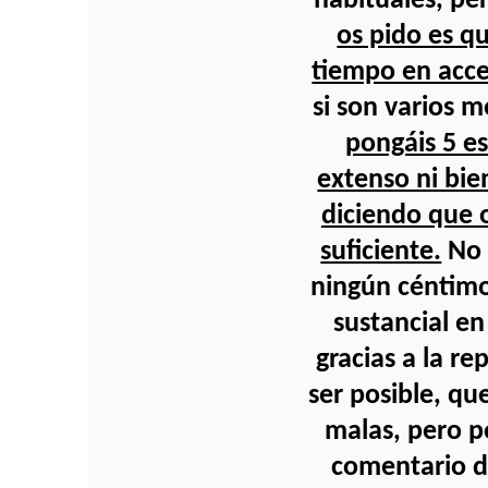
habituales, per
os pido es q
tiempo en acce
si son varios m
pongáis 5 es
extenso ni bie
diciendo que 
suficiente.
No 
ningún céntimo
sustancial en
gracias a la re
ser posible, qu
malas, pero p
comentario de