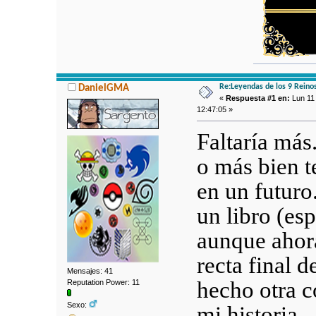
Re:Leyendas de los 9 Reino
DanielGMA
«
Respuesta #1 en:
Lun 11 
12:47:05 »
Faltaría má
o más bien 
en un futuro
un libro (esp
aunque ahora
recta final d
Mensajes: 41
hecho otra c
Reputation Power: 11
Sexo:
mi historia.