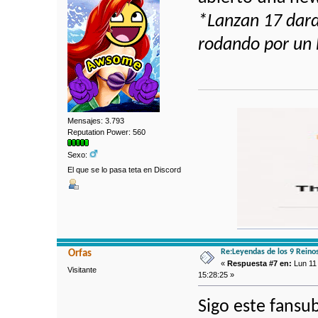
*Lanzan 17 dardo
rodando por un
Mensajes: 3.793
Reputation Power: 560
Sexo:
El que se lo pasa teta en Discord
Re:Leyendas de los 9 Reino
Orfas
«
Respuesta #7 en:
Lun 11 
Visitante
15:28:25 »
Sigo este fansu