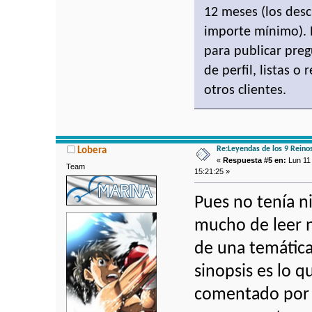
12 meses (los des
importe mínimo). 
para publicar preg
de perfil, listas o
otros clientes.
Re:Leyendas de los 9 Reino
Lobera
«
Respuesta #5 en:
Lun 11 
Team
15:21:25 »
Pues no tenía ni
mucho de leer n
de una temática 
sinopsis es lo 
comentado por e