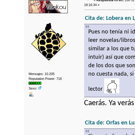
«
Respuesta #9 en:
Lun 11 
18:16:34 »
Cita de: Lobera en 
Pues no tenía ni i
leer novelas/libro
similar a los que t
intuir) así que c
de los dos que son
no cuesta nada, s
Mensajes: 10.205
Reputation Power: 716
lector
Sexo:
Caerás. Ya verá
Cita de: Orfas en L