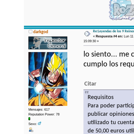
Re:Leyendas de los 9 Reino
darkgod
«
Respuesta #4 en:
Lun 11 
15:09:30 »
lo siento... me
cumplo los requ
Citar
Requisitos
Para poder partic
Mensajes: 617
publicar opiniones
Reputation Power: 78
utilizado tu cuen
Sexo:
de 50,00 euros uti