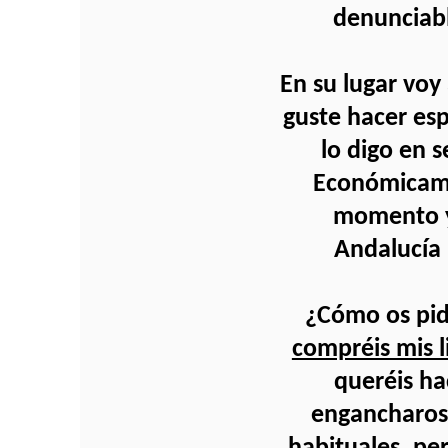
denunciable
En su lugar voy
guste hacer es
lo digo en s
Económicame
momento y 
Andalucía 
¿Cómo os pi
compréis mis l
queréis ha
engancharos 