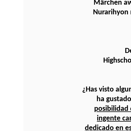
Märchen aw
Nurarihyon 
D
Highscho
¿Has visto algu
ha gustado
posibilidad
ingente ca
dedicado en es