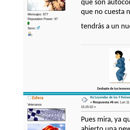
que son autoconc
que no cuesta n
Mensajes: 877
Reputation Power: 97
tendrás a un nu
Sexo:
Deshazte de tus temores,
Re:Leyendas de los 9 Reino
Esfera
«
Respuesta #6 en:
Lun 11 
Veteranos
15:25:02 »
Pues mira, ya 
abierto una ne