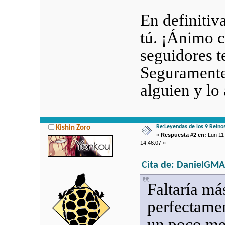
En definitiv
tú. ¡Ánimo c
seguidores t
Seguramente
alguien y lo
Re:Leyendas de los 9 Reino
Kishin Zoro
«
Respuesta #2 en:
Lun 11 
14:46:07 »
Cita de: DanielGMA 
Faltaría m
perfectame
un poco me