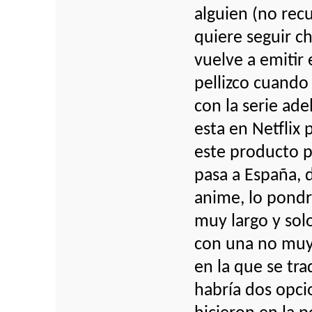
alguien (no rec
quiere seguir c
vuelve a emitir 
pellizco cuando
con la serie ade
esta en Netflix
este producto p
pasa a España, 
anime, lo pondr
muy largo y solo
con una no muy 
en la que se tr
habría dos opci