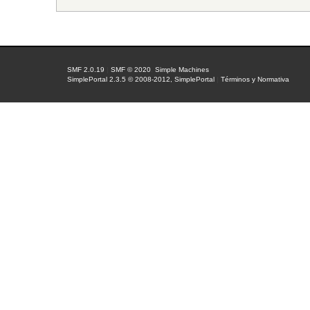
SMF 2.0.19
|
SMF © 2020
,
Simple Machines
SimplePortal 2.3.5 © 2008-2012, SimplePortal
|
Términos y Normativa