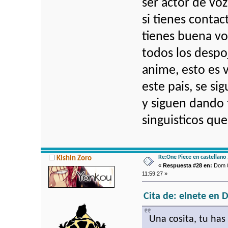
ser actor de vo
si tienes contac
tienes buena voz
todos los despoj
anime, esto es 
este pais, se s
y siguen dando 
singuisticos qu
Re:One Piece en castellano
Kishin Zoro
«
Respuesta #28 en:
Dom 05
11:59:27 »
Cita de: elnete en 
Una cosita, tu has