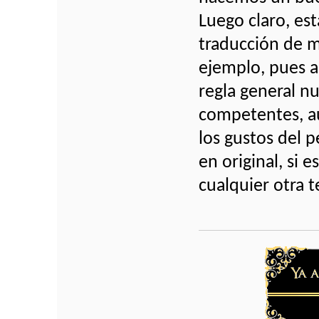
Luego claro, est
traducción de m
ejemplo, pues a
regla general n
competentes, a
los gustos del p
en original, si 
cualquier otra t