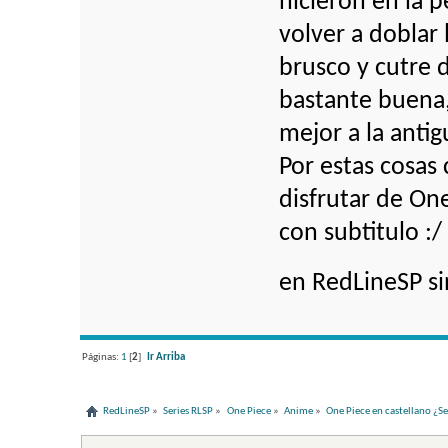
hicieron en la 
volver a doblar 
brusco y cutre 
bastante buena
mejor a la antig
Por estas cosas
disfrutar de One
con subtitulo :
en RedLineSP s
Páginas:
1
[
2
]
Ir Arriba
RedLineSP
»
Series RLSP
»
One Piece
»
Anime
»
One Piece en castellano ¿S