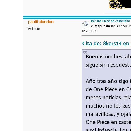
Re:One Piece en castellano
paulitalondon
«
Respuesta #29 en:
Mié 19
Visitante
15:29:41 »
Cita de: 8kers14 en
Buenas noches, ab
sigue sin respuest
Año tras año sigo 
de One Piece en C
meses noticias rel
muchos no les gust
maravillosa, y oja
One Piece en caste
a mi infancia. Los