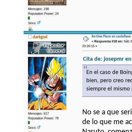
Mensajes: 198
Reputation Power: 24
Sexo:
Re:One Piece en castellano
darkgod
«
Respuesta #18 en:
Sáb 3
20:26:15 »
Cita de: josepmr en
En el caso de Boin
bien, pero creo re
siempre el mismo 
No se a que ser
Mensajes: 617
Reputation Power: 78
de lo que me a
Sexo:
Naruto, comenzo