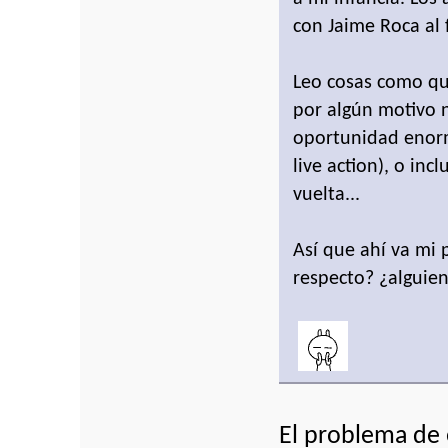
con Jaime Roca al f
Leo cosas como que
por algún motivo 
oportunidad enorm
live action), o in
vuelta...
Así que ahí va mi 
respecto? ¿alguien
El problema de e