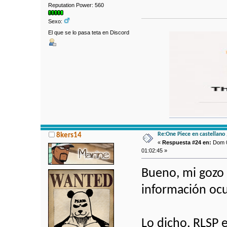
Reputation Power: 560
Sexo:
El que se lo pasa teta en Discord
Re:One Piece en castellano
8kers14
«
Respuesta #24 en:
Dom 0
01:02:45 »
Bueno, mi gozo 
información ocu
Lo dicho, RLSP e