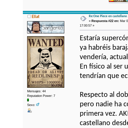
Re:One Piece en castellano
Eliat
«
Respuesta #22 en:
Mar 02
17:00:57 »
Estaría supercó
ya habréis bara
vendería, actua
En físico al ser
tendrían que e
Mensajes: 44
Respecto al dob
Reputation Power: 7
pero nadie ha c
Sexo:
primera vez. AK
castellano desd