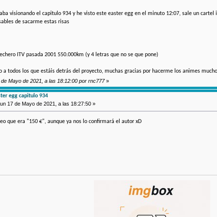
ba visionando el capitulo 934 y he visto este easter egg en el minuto 12:07, sale un cartel i
nsables de sacarme estas risas
echero ITV pasada 2001 550.000km (y 4 letras que no se que pone)
o a todos los que estáis detrás del proyecto, muchas gracias por hacerme los animes much
7 de Mayo de 2021, a las 18:12:00 por rnc777
»
er egg capitulo 934
un 17 de Mayo de 2021, a las 18:27:50 »
reo que era "150 €", aunque ya nos lo confirmará el autor xD