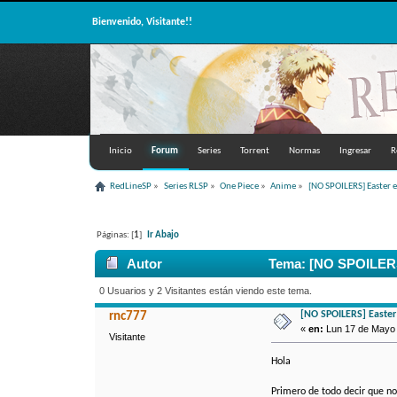
Bienvenido, Visitante!!
Inicio
Forum
Series
Torrent
Normas
Ingresar
R
RedLineSP
»
Series RLSP
»
One Piece
»
Anime
»
[NO SPOILERS] Easter 
Páginas: [
1
]
Ir Abajo
Autor
Tema: [NO SPOILERS]
0 Usuarios y 2 Visitantes están viendo este tema.
[NO SPOILERS] Easter 
rnc777
«
en:
Lun 17 de Mayo d
Visitante
Hola
Primero de todo decir que no