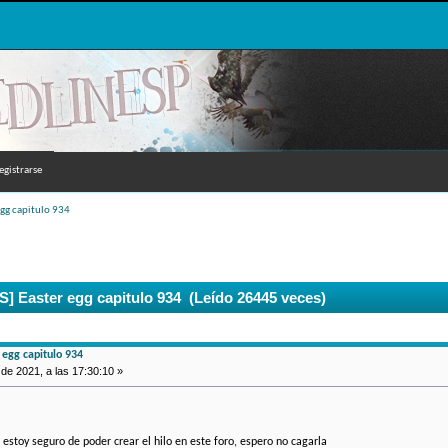
egistrarse
egg capitulo 934
 Easter egg capitulo 934 (Leído 26445 veces)
egg capitulo 934
e 2021, a las 17:30:10 »
 estoy seguro de poder crear el hilo en este foro, espero no cagarla