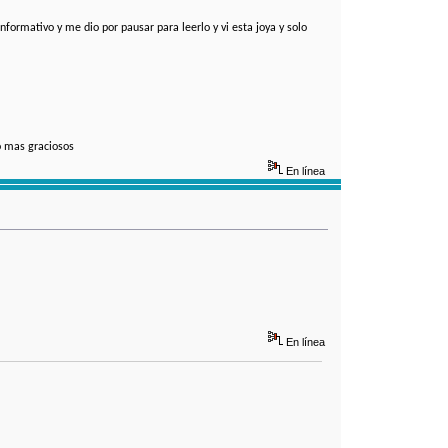
nformativo y me dio por pausar para leerlo y vi esta joya y solo
o mas graciosos
En línea
En línea