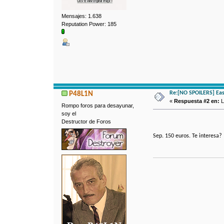
Mensajes: 1.638
Reputation Power: 185
Re:[NO SPOILERS] East
P48L1N
«
Respuesta #2 en:
L
Rompo foros para desayunar,
soy el
Destructor de Foros
Sep. 150 euros. Te interesa