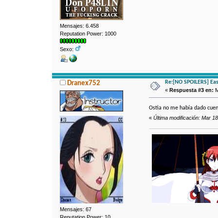
Mensajes: 6.458
Reputation Power: 1000
Sexo:
Re:[NO SPOILERS] East
Dranex752
«
Respuesta #3 en:
M
Ostia no me había dado cuent
«
Última modificación: Mar 1
Mensajes: 67
Reputation Power: 10