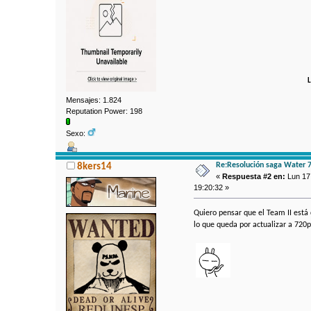
L
Mensajes: 1.824
Reputation Power: 198
Sexo:
Re:Resolución saga Water 
8kers14
«
Respuesta #2 en:
Lun 17 
19:20:32 »
Quiero pensar que el Team II está
lo que queda por actualizar a 720p