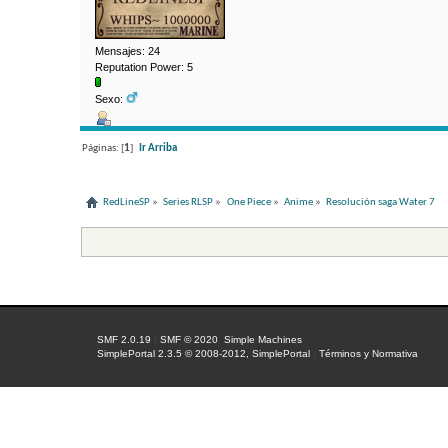
Mensajes: 24
Reputation Power: 5
Sexo:
Páginas: [
1
]
Ir Arriba
RedLineSP
»
Series RLSP
»
One Piece
»
Anime
»
Resolución saga Water 7
SMF 2.0.19
|
SMF © 2020
,
Simple Machines
SimplePortal 2.3.5 © 2008-2012, SimplePortal
|
Términos y Normativa