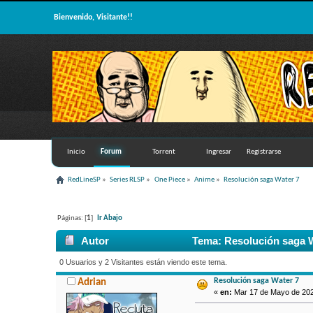
Bienvenido, Visitante!!
Inicio
Forum
Torrent
Ingresar
Registrarse
RedLineSP
»
Series RLSP
»
One Piece
»
Anime
»
Resolución saga Water 7
Páginas: [
1
]
Ir Abajo
Autor
Tema: Resolución saga W
0 Usuarios y 2 Visitantes están viendo este tema.
Resolución saga Water 7
Adrian
«
en:
Mar 17 de Mayo de 2022