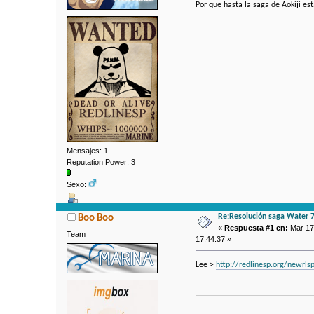
Por que hasta la saga de Aokiji e
Mensajes: 1
Reputation Power: 3
Sexo:
Re:Resolución saga Water 
Boo Boo
«
Respuesta #1 en:
Mar 17
Team
17:44:37 »
Lee >
http://redlinesp.org/newr