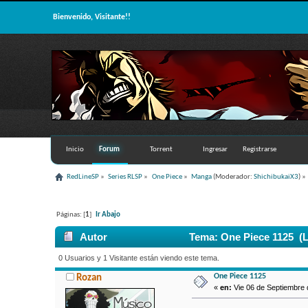
Bienvenido, Visitante!!
Inicio
Forum
Torrent
Ingresar
Registrarse
RedLineSP
»
Series RLSP
»
One Piece
»
Manga
(Moderador:
ShichibukaiX3
) »
Páginas: [
1
]
Ir Abajo
Autor
Tema: One Piece 1125 (L
0 Usuarios y 1 Visitante están viendo este tema.
One Piece 1125
Rozan
«
en:
Vie 06 de Septiembre d