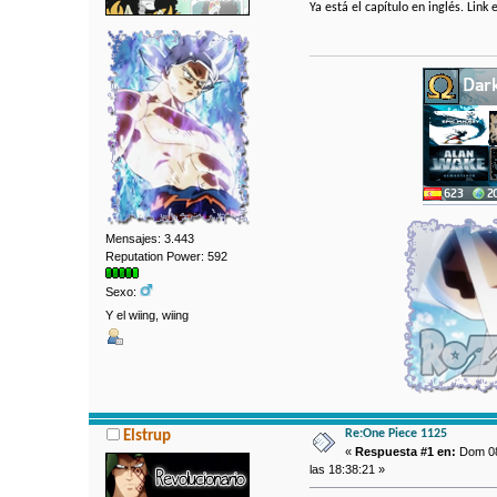
Ya está el capítulo en inglés. Link 
Mensajes: 3.443
Reputation Power: 592
Sexo:
Y el wiing, wiing
Re:One Piece 1125
Elstrup
«
Respuesta #1 en:
Dom 08
las 18:38:21 »