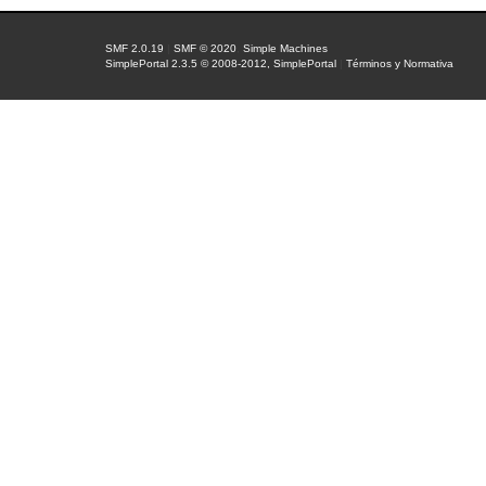
SMF 2.0.19
|
SMF © 2020
,
Simple Machines
SimplePortal 2.3.5 © 2008-2012, SimplePortal
|
Términos y Normativa