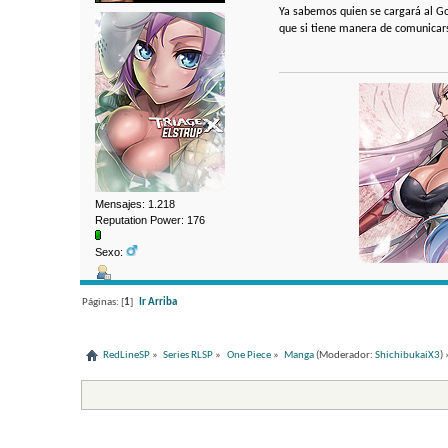
Ya sabemos quien se cargará al Go
que si tiene manera de comunicarse
Mensajes: 1.218
Reputation Power: 176
Sexo:
Páginas: [
1
]
Ir Arriba
RedLineSP
»
Series RLSP
»
One Piece
»
Manga
(Moderador:
ShichibukaiX3
) 