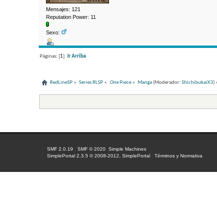
Mensajes: 121
Reputation Power: 11
Sexo:
Páginas: [
1
]
Ir Arriba
RedLineSP
»
Series RLSP
»
One Piece
»
Manga
(Moderador:
ShichibukaiX3
) 
SMF 2.0.19
|
SMF © 2020
,
Simple Machines
SimplePortal 2.3.5 © 2008-2012, SimplePortal
|
Términos y Normativa