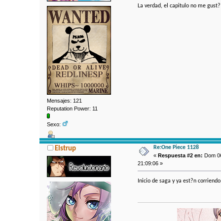
La verdad, el capitulo no me gust? 
Mensajes: 121
Reputation Power: 11
Sexo:
Re:One Piece 1128
Elstrup
«
Respuesta #2 en:
Dom 06
21:09:06 »
Inicio de saga y ya est?n corriendo.