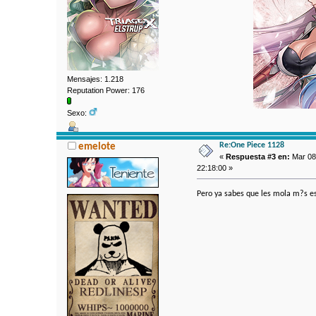
Mensajes: 1.218
Reputation Power: 176
Sexo:
Re:One Piece 1128
emelote
«
Respuesta #3 en:
Mar 08 
22:18:00 »
Pero ya sabes que les mola m?s esc