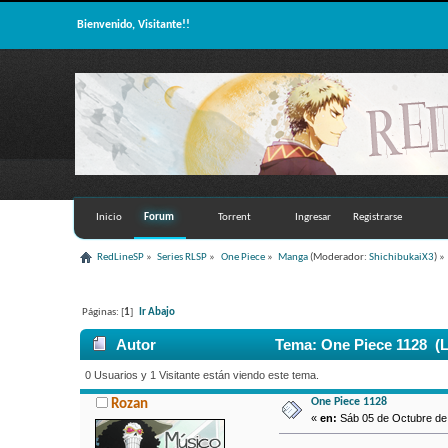
Bienvenido, Visitante!!
Inicio
Forum
Torrent
Ingresar
Registrarse
RedLineSP
»
Series RLSP
»
One Piece
»
Manga
(Moderador:
ShichibukaiX3
) »
Páginas: [
1
]
Ir Abajo
Autor
Tema: One Piece 1128 (L
0 Usuarios y 1 Visitante están viendo este tema.
One Piece 1128
Rozan
«
en:
Sáb 05 de Octubre de 