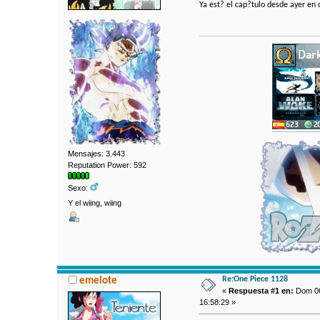
Ya est? el cap?tulo desde ayer en 
Mensajes: 3.443
Reputation Power: 592
Sexo:
Y el wiing, wiing
Re:One Piece 1128
emelote
«
Respuesta #1 en:
Dom 06
16:58:29 »