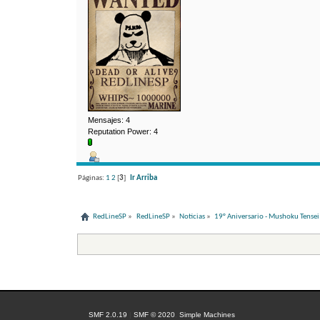
Mensajes: 4
Reputation Power: 4
Páginas:
1
2
[
3
]
Ir Arriba
RedLineSP
»
RedLineSP
»
Noticias
»
19° Aniversario - Mushoku Tensei I
SMF 2.0.19
|
SMF © 2020
,
Simple Machines