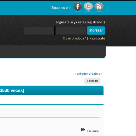
Siguenos en...
Logueate si ya estas registrado :)
Clave olvidada?
|
Registrate
« anterior
próximo »
IMPRIMIR
53530 veces)
En línea