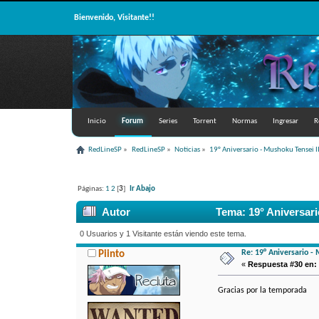
Bienvenido, Visitante!!
Inicio
Forum
Series
Torrent
Normas
Ingresar
R
RedLineSP
»
RedLineSP
»
Noticias
»
19° Aniversario - Mushoku Tensei II
Páginas:
1
2
[
3
]
Ir Abajo
Autor
Tema: 19° Aniversario
0 Usuarios y 1 Visitante están viendo este tema.
Re: 19° Aniversario - 
Piinto
«
Respuesta #30 en:
Gracias por la temporada