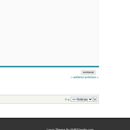
IMPRIMIR
« anterior
próximo »
Ir a: