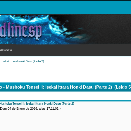
egistrarse
: Isekai Ittara Honki Dasu (Parte 2)
 - Mushoku Tensei II: Isekai Ittara Honki Dasu (Parte 2) (Leído 
Mushoku Tensei II: Isekai Ittara Honki Dasu (Parte 2)
Dom 04 de Enero de 2026, a las 17:11:01 »