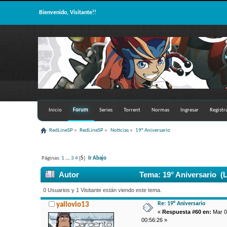
Bienvenido, Visitante!!
Inicio
Forum
Series
Torrent
Normas
Ingresar
Registr
RedLineSP
»
RedLineSP
»
Noticias
»
19° Aniversario 
Páginas:
1
...
3
4
[
5
]
Ir Abajo
Autor
Tema: 19° Aniversario (L
0 Usuarios y 1 Visitante están viendo este tema.
Re: 19° Aniversario
yallovio13
«
Respuesta #60 en:
Mar 0
00:56:26 »