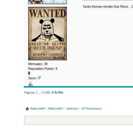
Tanto tiempo viendo One Piece... 
Mensajes: 39
Reputation Power: 9
Sexo:
Páginas:
1
...
3
4
[
5
]
Ir Arriba
RedLineSP
»
RedLineSP
»
Noticias
»
19° Aniversario 