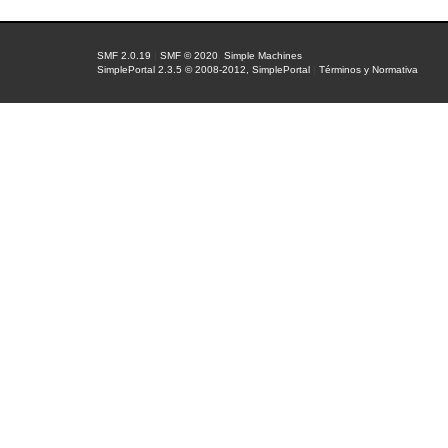
SMF 2.0.19
|
SMF © 2020
,
Simple Machines
SimplePortal 2.3.5 © 2008-2012, SimplePortal
|
Términos y Normativa