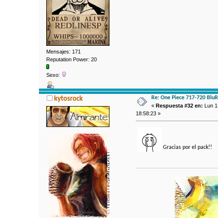
Mensajes: 171
Reputation Power: 20
Sexo:
Re: One Piece 717-720 Blu
kytosrock
«
Respuesta #32 en:
Lun 13
18:58:23 »
Gracias por el pack!!