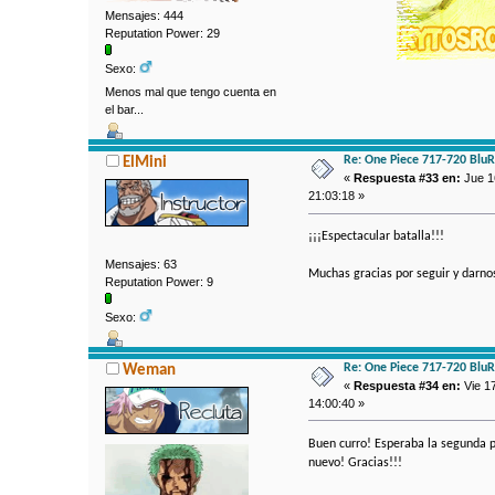
Mensajes: 444
Reputation Power: 29
Sexo:
Menos mal que tengo cuenta en
el bar...
Re: One Piece 717-720 Blu
ElMini
«
Respuesta #33 en:
Jue 16
21:03:18 »
¡¡¡Espectacular batalla!!!
Mensajes: 63
Muchas gracias por seguir y darn
Reputation Power: 9
Sexo:
Re: One Piece 717-720 Blu
Weman
«
Respuesta #34 en:
Vie 17
14:00:40 »
Buen curro! Esperaba la segunda p
nuevo! Gracias!!!