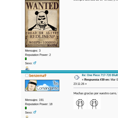
Mensajes: 3
Reputation Power: 2
Sexo:
Re: One Piece 717-720 Blu
benzema9
«
Respuesta #39 en:
Mar 07
23:11:26 »
Muchas gracias por vuestro curro,
Mensajes: 191
Reputation Power: 18
Sexo: