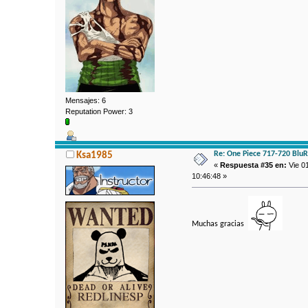
Mensajes: 6
Reputation Power: 3
Re: One Piece 717-720 Blu
Ksa1985
«
Respuesta #35 en:
Vie 0
10:46:48 »
Muchas gracias