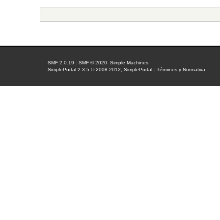
SMF 2.0.19
|
SMF © 2020
,
Simple Machines
SimplePortal 2.3.5 © 2008-2012, SimplePortal
|
Términos y Normativa