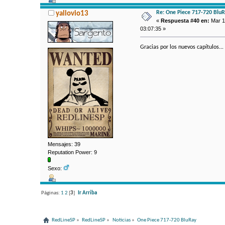
Re: One Piece 717-720 Blu
yallovio13
«
Respuesta #40 en:
Mar 14
03:07:35 »
Gracias por los nuevos capítulos...
Mensajes: 39
Reputation Power: 9
Sexo:
Páginas:
1
2
[
3
]
Ir Arriba
RedLineSP
»
RedLineSP
»
Noticias
»
One Piece 717-720 BluRay