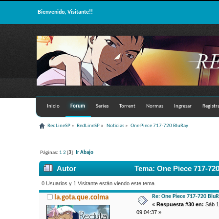
Bienvenido, Visitante!!
Inicio
Forum
Series
Torrent
Normas
Ingresar
Registr
RedLineSP
»
RedLineSP
»
Noticias
»
One Piece 717-720 BluRay
Páginas:
1
2
[
3
]
Ir Abajo
Autor
Tema: One Piece 717-720
0 Usuarios y 1 Visitante están viendo este tema.
Re: One Piece 717-720 Blu
la.gota.que.colma
«
Respuesta #30 en:
Sáb 11
09:04:37 »