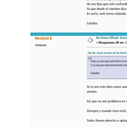
de ese tipo que solo confundi
Ya que desde el nombre dic
En serio, este tema redunda 
Saludos.
Re:Tema Oficial: Des
Neclord X
«
Respuesta #8 en:
D
Visitante
Cita de: IsaaX en Dom 03 de Abril 
Pues yo veo que este tema se ha
Y ya de paso desrecomiendo Sou
Saludos
Yo lo veo más bien como una i
vientos.
Asi que no veo problema en q
Siempre y cuando claro está,
Todos tienen derecho a opinar