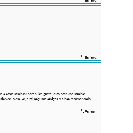
En línea
En línea
ue a otros muchos users si les gusta (esto pasa con muchas
 apinion de lo que ve, a mi añgunos amigos me han recomendado
En línea