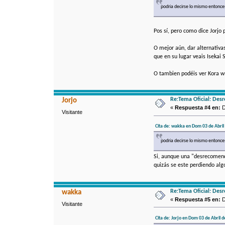
podria decirse lo mismo entonc
Pos sí, pero como dice Jorjo 
O mejor aún, dar alternativa
que en su lugar veais Isekai
O tambien podéis ver Kora w
Re:Tema Oficial: Des
Jorjo
«
Respuesta #4 en:
D
Visitante
Cita de: wakka en Dom 03 de Abril 
podria decirse lo mismo entonc
Si, aunque una "desrecomenda
quizás se este perdiendo algo
Re:Tema Oficial: Des
wakka
«
Respuesta #5 en:
D
Visitante
Cita de: Jorjo en Dom 03 de Abril d