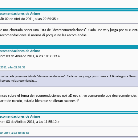
recomendaciones de Anime
áb 02 de Abril de 2011, a las 22:59:35 »
e una chorrada poner una lista de "desrecomendaciones". Cada uno ve y juzga por su cuenta
desrecomendaciones al menos di porque no las recomiendas...
recomendaciones de Anime
om 03 de Abril de 2011, a las 10:08:13 »
e 2011, a las 22:59:35
a chorrada poner una lista de "desrecomendaciones". Cada uno ve y juzga por su cuenta. A ti no te gusta Naruto o 
 porque no las recomiendas...
onces sobre el tema de recomendaciones no? xD eso si, yo comprendo que desrecomiendes 
rte de naruto, estaria bien que se dieran razones ;P
recomendaciones de Anime
om 03 de Abril de 2011, a las 11:55:12 »
de 2011, a las 10:08:13