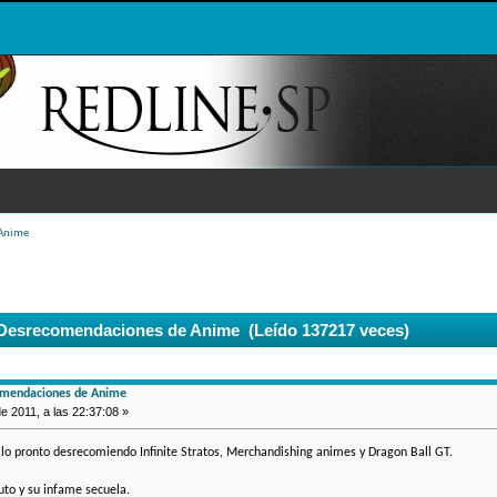
 Anime
 Desrecomendaciones de Anime (Leído 137217 veces)
omendaciones de Anime
e 2011, a las 22:37:08 »
por lo pronto desrecomiendo Infinite Stratos, Merchandishing animes y Dragon Ball GT.
to y su infame secuela.