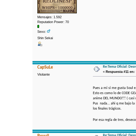
Mensajes: 1.592
Reputation Power: 70
Sexo:
Shin Sekai
Re:Tema Oficial: Des
CapSuLe
«
Respuesta #11 en:
Visitante
Pues a mi si me gusta Soul e
Esto es como lo de CODE GEAS
anime DEL MUNDO!!! ( casi 
Pus nada... ahi q me bajo la
los finales trágicos.
Por esa regla de tres, desec
Re:Tema Oficial: Des