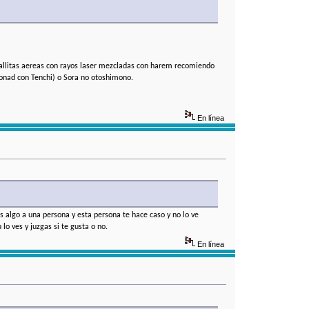
atallitas aereas con rayos laser mezcladas con harem recomiendo
cionad con Tenchi) o Sora no otoshimono.
En línea
 algo a una persona y esta persona te hace caso y no lo ve
lo ves y juzgas si te gusta o no.
En línea