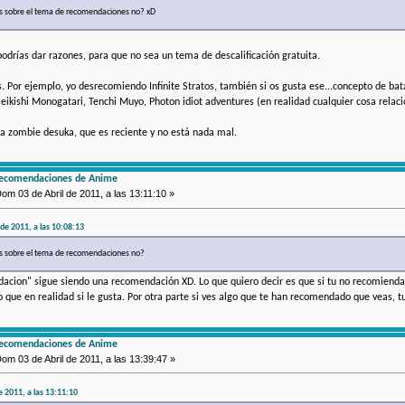
es sobre el tema de recomendaciones no? xD
podrías dar razones, para que no sea un tema de descalificación gratuita.
s. Por ejemplo, yo desrecomiendo Infinite Stratos, también si os gusta ese...concepto de b
 Seikishi Monogatari, Tenchi Muyo, Photon idiot adventures (en realidad cualquier cosa rela
a zombie desuka, que es reciente y no está nada mal.
recomendaciones de Anime
om 03 de Abril de 2011, a las 13:11:10 »
de 2011, a las 10:08:13
es sobre el tema de recomendaciones no?
cion" sigue siendo una recomendación XD. Lo que quiero decir es que si tu no recomiendas
 que en realidad si le gusta. Por otra parte si ves algo que te han recomendado que veas, tu 
recomendaciones de Anime
om 03 de Abril de 2011, a las 13:39:47 »
e 2011, a las 13:11:10