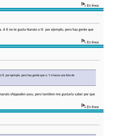
En línea
. A ti no te gusta Naruto o IS por ejemplo, pero hay gente que
En línea
IS por ejemplo, pero hay gente que si. Y si haces una lista de
naruto shippuden yusu, pero tambien me gustaria saber por que
En línea