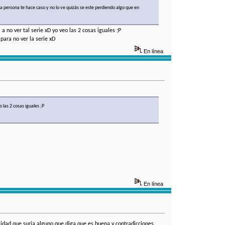
 persona te hace caso y no lo ve quizás se este perdiendo algo que en
 no ver tal serie xD yo veo las 2 cosas iguales ;P
para no ver la serie xD
En línea
 las 2 cosas iguales ;P
En línea
ilidad que surja alguno que diga que es buena y contradicciones