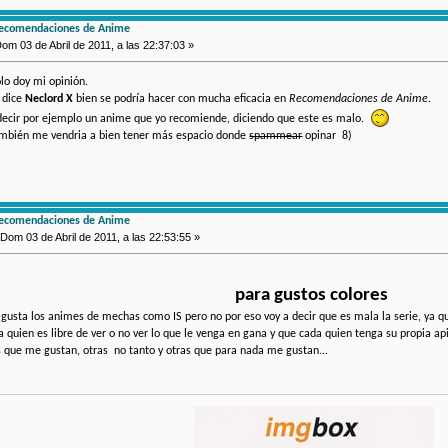
recomendaciones de Anime
om 03 de Abril de 2011, a las 22:37:03 »
ólo doy mi opinión.
e dice
Neclord X
bien se podría hacer con mucha eficacia en
Recomendaciones de Anime
.
decir por ejemplo un anime que yo recomiende, diciendo que este es malo.
también me vendria a bien tener más espacio donde
spammear
opinar 8)
recomendaciones de Anime
Dom 03 de Abril de 2011, a las 22:53:55 »
para gustos colores
gusta los animes de mechas como IS pero no por eso voy a decir que es mala la serie, ya q
a quien es libre de ver o no ver lo que le venga en gana y que cada quien tenga su propia
s que me gustan, otras no tanto y otras que para nada me gustan...