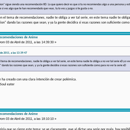
n" sigue siendo una recomendación XD. Lo que quiero decir es que si tu no recomiendas algo a una persona y esta
rte si ves algo que te han recomendado que veas, tu lo ves y juzgas si te gusta o no.
 el tema de recomendaciones, nadie te obliga a ver tal serie, en este tema nadie te obliga a
n" dando las razones que sean, y ya la gente decidira si esas razones son suficiente como 
recomendaciones de Anime
om 03 de Abril de 2011, a las 14:39:30 »
de 2011, a las 13:39:47
tema de recomendaciones, nadie te obliga a ver tal serie, en este tema nadie te obliga a no ver tal serie xD yo veo
dando las razones que sean, y ya la gente decidira si esas razones son suficiente como para no ver la serie xD
 ha creado con una clara intención de crear polémica.
Soul eater
recomendaciones de Anime
om 03 de Abril de 2011, a las 18:10:10 »
riría que se cierre este tema; se ve claramente, que al dictar una serie por mala, hay posib