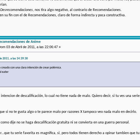
rían.
e
Desrecomendaciones
, nos tira algo negativo, al contrario de Recomendaciones.
en su fin con el de Recomendaciones, claro de forma indirecta y poca constructiva.
recomendaciones de Anime
om 03 de Abril de 2011, a las 22:06:47 »
de 2011, a las 14:39:30
 creado con una clara intención de crear polémica.
l eater
ntencion de descalificación, lo cual no tiene nada de malo. Quiero decir, si tu ves una seri
ue si no te gusta algo o te parece malo por razones X tampoco veo nada malo en decirlo.
 como dije no se haga descalificación gratuita ni se convierta en una guerra personal.
...que tu serie favorita es magnifica, si, pero todos tienen derecho a opinar tambien que tu