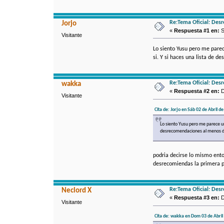
Re:Tema Oficial: Des
Jorjo
«
Respuesta #1 en:
S
Visitante
Lo siento Yusu pero me parec
si. Y si haces una lista de 
Re:Tema Oficial: Des
wakka
«
Respuesta #2 en:
D
Visitante
Cita de: Jorjo en Sáb 02 de Abril d
Lo siento Yusu pero me parece un
desrecomendaciones al menos di
podria decirse lo mismo ent
desrecomiendas la primera pa
Re:Tema Oficial: Des
Neclord X
«
Respuesta #3 en:
D
Visitante
Cita de: wakka en Dom 03 de Abril 