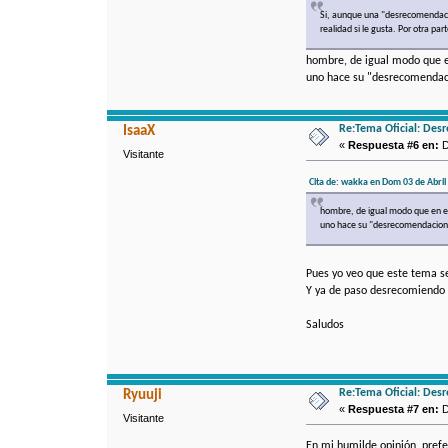
Si, aunque una "desrecomendacio
realidad si le gusta. Por otra pa
hombre, de igual modo que en
uno hace su "desrecomendacio
Re:Tema Oficial: Des
IsaaX
«
Respuesta #6 en:
D
Visitante
Cita de: wakka en Dom 03 de Abril 
hombre, de igual modo que en el 
uno hace su "desrecomendacion" 
Pues yo veo que este tema se
Y ya de paso desrecomiendo 
Saludos
Re:Tema Oficial: Des
Ryuuji
«
Respuesta #7 en:
D
Visitante
En mi humilde opinión, prefe