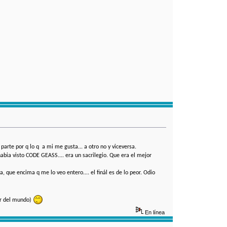
arte por q lo q a mi me gusta... a otro no y viceversa.
abia visto CODE GEASS.... era un sacrilegio. Que era el mejor
 que encima q me lo veo entero.... el finál es de lo peor. Odio
jor del mundo)
En línea