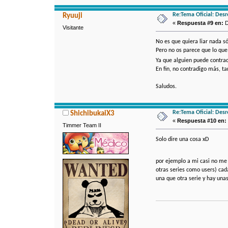
Re:Tema Oficial: Des
Ryuuji
«
Respuesta #9 en:
D
Visitante
No es que quiera liar nada s
Pero no os parece que lo qu
Ya que alguien puede contra
En fin, no contradigo más, 
Saludos.
Re:Tema Oficial: Des
ShichibukaiX3
«
Respuesta #10 en:
Timmer Team II
Solo dire una cosa xD
por ejemplo a mi casi no me 
otras series como users) cad
una que otra serie y hay una