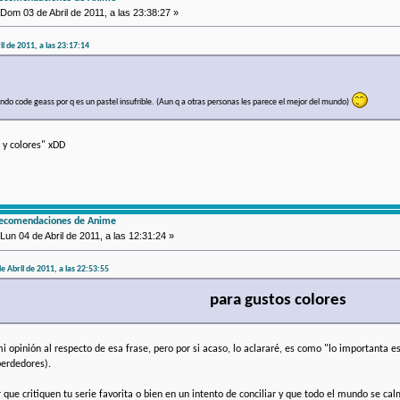
Dom 03 de Abril de 2011, a las 23:38:27 »
l de 2011, a las 23:17:14
ndo code geass por q es un pastel insufrible. (Aun q a otras personas les parece el mejor del mundo)
s y colores" xDD
recomendaciones de Anime
Lun 04 de Abril de 2011, a las 12:31:24 »
e Abril de 2011, a las 22:53:55
para gustos colores
 opinión al respecto de esa frase, pero por si acaso, lo aclararé, es como "lo importanta es
perdedores).
r que critiquen tu serie favorita o bien en un intento de conciliar y que todo el mundo se ca