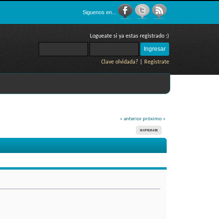
Siguenos en...
Logueate si ya estas registrado :)
Clave olvidada?
|
Registrate
« anterior
próximo »
IMPRIMIR