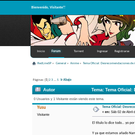
Bienvenido, Visitante!!
Inicio
Forum
Torrent
Ingresar
Registrarse
RedLineSP
»
General
»
Anime
»
Tema Oficial: Desrecomendaciones de
Páginas: [
1
]
2
3
...
5
Ir Abajo
Autor
Tema: Tema Oficial:
0 Usuarios y 1 Visitante están viendo este tema.
Tema Oficial: Desrec
Yusu
«
en:
Sáb 02 de Abril d
Visitante
El título lo dice todo... yo 
Y ya que estamos añado Naru