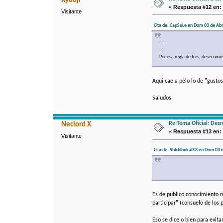
Ryuuji
«
Respuesta #12 en:
Visitante
Cita de: CapSuLe en Dom 03 de Abri
.....
...
Por esa regla de tres, desecomie
Aquí cae a pelo lo de "gusto
Saludos.
Re:Tema Oficial: Des
Neclord X
«
Respuesta #13 en:
Visitante
Cita de: ShichibukaiX3 en Dom 03 d
Es de publico conocimiento mi
participar" (consuelo de los 
Eso se dice o bien para evita