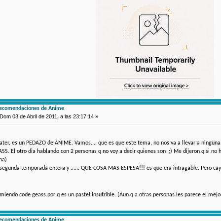
recomendaciones de Anime
Dom 03 de Abril de 2011, a las 23:17:14 »
ater, es un PEDAZO de ANIME. Vamos.... que es que este tema, no nos va a llevar a ninguna p
S. El otro dia hablando con 2 personas q no voy a decir quienes son ;) Me dijeron q si no h
na)
 segunda temporada entera y ...... QUE COSA MAS ESPESA!!! es que era intragable. Pero caya,
omiendo code geass por q es un pastel insufrible. (Aun q a otras personas les parece el me
recomendaciones de Anime