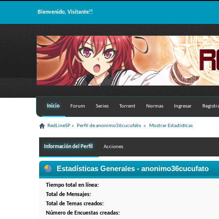
Bienvenido, Visitante!!
Inicio
Forum
Series
Torrent
Normas
Ingresar
Registr
RedLineSP
»
Perfil de anonimo36cucufato 
»
Mostrar Estadísticas
Información del Perfil
Acciones
Estadísticas Generales - anonimo36cucufato
Tiempo total en línea:
Total de Mensajes:
Total de Temas creados:
Número de Encuestas creadas: