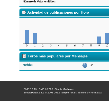
Número de Votos emitidos:
Actividad de publicaciones por Hora
0
1
2
3
4
5
6
7
8
9
10
Foros más populares por Mensajes
Noticias
54
SMF 2.0.19
|
SMF © 2020
,
Simple Machines
SimplePortal 2.3.5 © 2008-2012, SimplePortal
|
Términos y Normativa