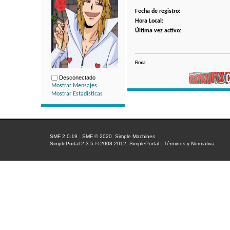
Fecha de registro:
Hora Local:
Última vez activo:
Firma:
Desconectado
Mostrar Mensajes
Mostrar Estadísticas
SMF 2.0.19
|
SMF © 2020
,
Simple Machines
SimplePortal 2.3.5 © 2008-2012, SimplePortal
|
Términos y Normativa