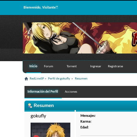
Bienvenido, Visitante!!
Inicio
Forum
Torrent
Ingresar
Registrarse
RedLineSP
»
Perfil de gokufly 
»
Resumen
Información del Perfil
Acciones
Resumen
gokufly 
Mensajes:
Karma:
Edad: