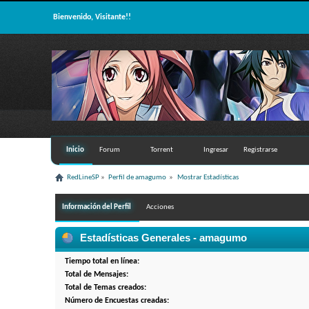
Bienvenido, Visitante!!
Inicio
Forum
Torrent
Ingresar
Registrarse
RedLineSP
»
Perfil de amagumo 
»
Mostrar Estadísticas
Información del Perfil
Acciones
Estadísticas Generales - amagumo
Tiempo total en línea:
Total de Mensajes:
Total de Temas creados:
Número de Encuestas creadas: