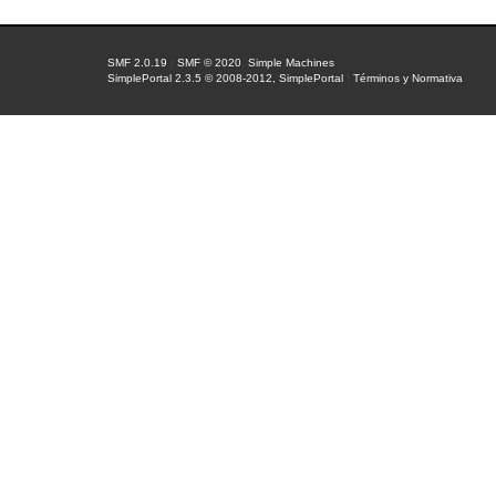
SMF 2.0.19
|
SMF © 2020
,
Simple Machines
SimplePortal 2.3.5 © 2008-2012, SimplePortal
|
Términos y Normativa