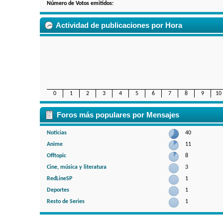
Número de Votos emitidos:
Actividad de publicaciones por Hora
0
1
2
3
4
5
6
7
8
9
10
Foros más populares por Mensajes
Noticias
40
Anime
11
Offtopic
8
Cine, música y literatura
3
RedLineSP
1
Deportes
1
Resto de Series
1