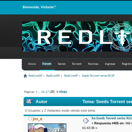
Bienvenido, Visitante!!
Inicio
Forum
Series
Torrent
Normas
Ingresar
Registr
RedLineSP
»
RedLineSP
»
RedLineSP
»
Seeds Torrent series RLSP
Páginas:
1
...
26
27
[
28
]
Ir Abajo
Autor
Tema: Seeds Torrent se
0 Usuarios y 2 Visitantes están viendo este tema.
Re:Seeds Torrent series RL
jos_e
«
Respuesta #405 en:
Mié 
01:43:36 »