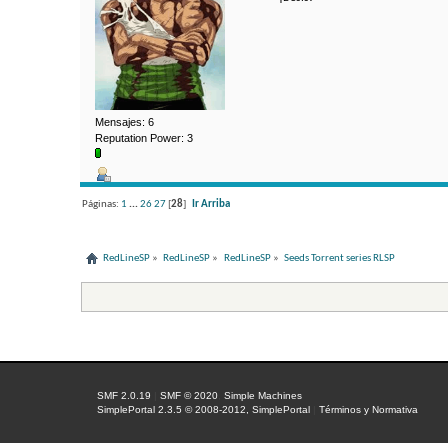
Mensajes: 6
Reputation Power: 3
Páginas:
1
...
26
27
[
28
]
Ir Arriba
RedLineSP
»
RedLineSP
»
RedLineSP
»
Seeds Torrent series RLSP
SMF 2.0.19
|
SMF © 2020
,
Simple Machines
SimplePortal 2.3.5 © 2008-2012, SimplePortal
|
Términos y Normativa