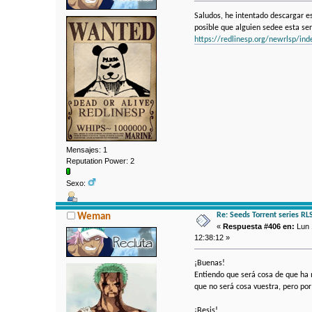
Saludos, he intentado descargar es
posible que alguien sedee esta ser
https://redlinesp.org/newrlsp/in
Mensajes: 1
Reputation Power: 2
Sexo:
Re: Seeds Torrent series RL
Weman
«
Respuesta #406 en:
Lun 
12:38:12 »
¡Buenas!
Entiendo que será cosa de que ha m
que no será cosa vuestra, pero po
¡Besis!