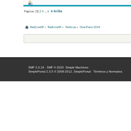
Páginas: [
1
]
2
3
...
6
Ir Arriba
RedLineSP
»
RedLineSP
»
Noticias
»
One Piece 1034
SMF 2.0.19
|
SMF © 2020
,
Simple Machines
SimplePortal 2.3.5 © 2008-2012, SimplePortal
|
Términos y Normativa