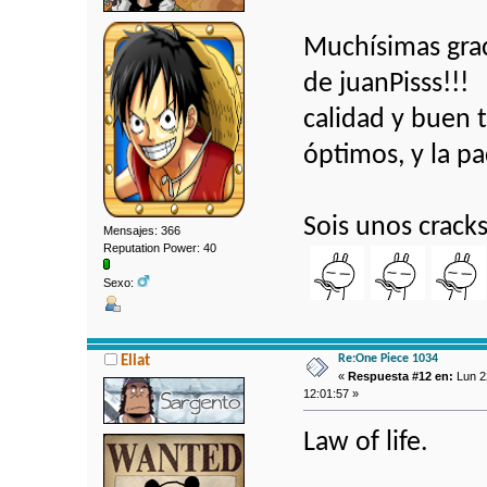
Muchísimas grac
de juanPisss!!!
calidad y buen 
óptimos, y la pa
Sois unos crac
Mensajes: 366
Reputation Power: 40
Sexo:
Re:One Piece 1034
Eliat
«
Respuesta #12 en:
Lun 2
12:01:57 »
Law of life.