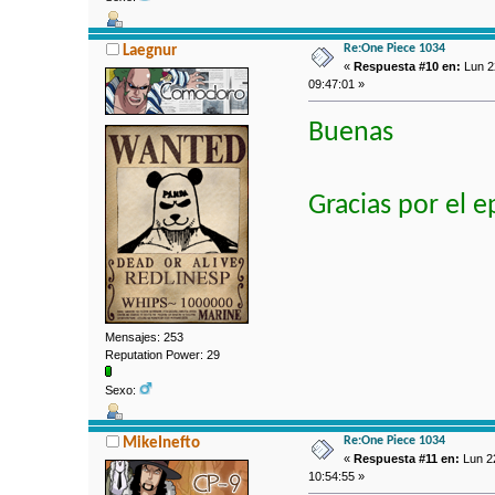
Re:One Piece 1034
Laegnur
«
Respuesta #10 en:
Lun 2
09:47:01 »
Buenas
Gracias por el e
Mensajes: 253
Reputation Power: 29
Sexo:
Re:One Piece 1034
MikeInefto
«
Respuesta #11 en:
Lun 22
10:54:55 »