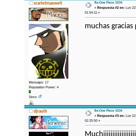
Re:One Piece 1034
scarletmaxwell
«
Respuesta #2 en:
Lun 22
01:54:11 »
muchas gracias 
Mensajes: 17
Reputation Power: 4
Sexo:
Re:One Piece 1034
djraulh
«
Respuesta #3 en:
Lun 22
02:25:50 »
Muchiiiiiiiiiiiiiiiiiiiii