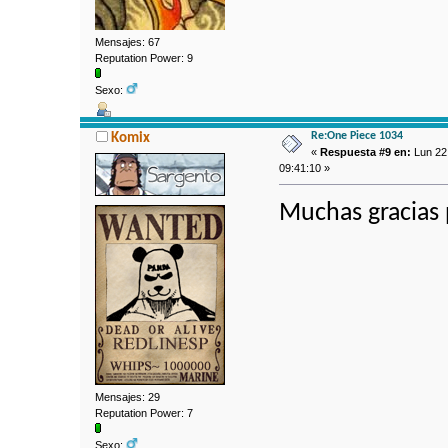
Mensajes: 67
Reputation Power: 9
Sexo:
Re:One Piece 1034
Komix
«
Respuesta #9 en:
Lun 22
09:41:10 »
Muchas gracias 
Mensajes: 29
Reputation Power: 7
Sexo: