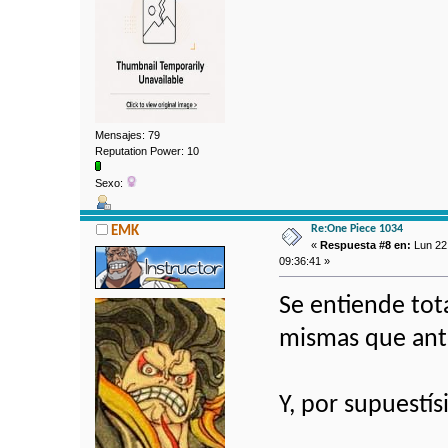
Mensajes: 79
Reputation Power: 10
Sexo:
Re:One Piece 1034
EMK
«
Respuesta #8 en:
Lun 22
09:36:41 »
Se entiende tot
mismas que ant
Y, por supuestís