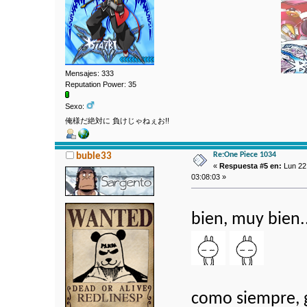
Mensajes: 333
Reputation Power: 35
Sexo:
俺様だ絶対に 負けじゃねぇお!!
Re:One Piece 1034
buble33
«
Respuesta #5 en:
Lun 22
03:08:03 »
bien, muy bien.
como siempre, g