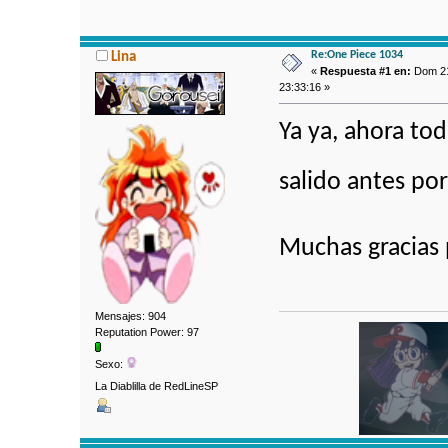
Re:One Piece 1034
Lina
«
Respuesta #1 en:
Dom 21
23:33:16 »
Ya ya, ahora tod
salido antes po
Muchas gracias
Mensajes: 904
Reputation Power: 97
Sexo:
La Diablilla de RedLineSP