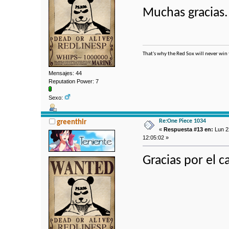
Muchas gracias.
That's why the Red Sox will never win
Mensajes: 44
Reputation Power: 7
Sexo:
Re:One Piece 1034
greenthir
«
Respuesta #13 en:
Lun 2
12:05:02 »
Gracias por el c