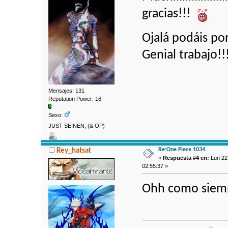
gracias!!!
Ojalá podáis pon
Genial trabajo!!
Mensajes: 131
Reputation Power: 16
Sexo:
JUST SEINEN, (& OP)
Re:One Piece 1034
Rey_hatsat
«
Respuesta #4 en:
Lun 22
02:55:37 »
Ohh como siempr