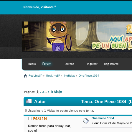
Bienvenido, Visitante!!
Inicio
Forum
Torrent
Ingresar
Registrarse
RedLineSP
»
RedLineSP
»
Noticias
»
One Piece 1034
Páginas: [
1
]
2
3
...
6
Ir Abajo
Autor
Tema: One Piece 1034 (L
0 Usuarios y 1 Visitante están viendo este tema.
One Piece 1034
P48L1N
«
en:
Dom 21 de Mayo de 20
Rompo foros para desayunar,
soy el