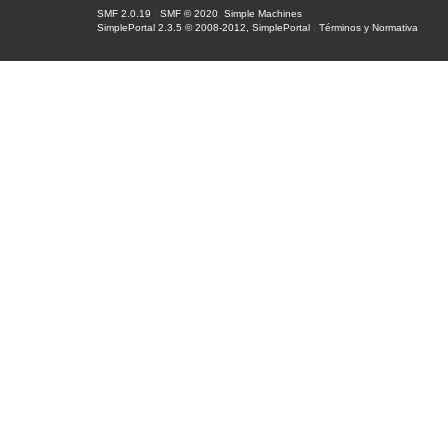
SMF 2.0.19
|
SMF © 2020
,
Simple Machines
SimplePortal 2.3.5 © 2008-2012, SimplePortal
|
Términos y Normativa