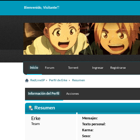
Bienvenido, Visitante!!
Inicio
Forum
Torrent
Ingresar
Registrarse
RedLineSP
»
Perfil de Erke 
»
Resumen
Información del Perfil
Acciones
Resumen
Erke 
Mensajes:
Team
Texto personal:
Karma:
Sexo: