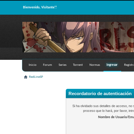
Bienvenido, Visitante!!
Inicio
Forum
Series
Torrent
Normas
Ingresar
Registr
RedLineSP
Recordatorio de autenticación
Si ha olvidado sus detalles de acceso, n
proceso que lo hará, por favor, in
Nombre de Usuario/Ema