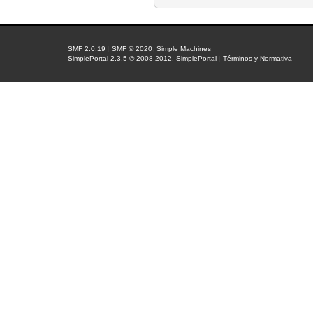
SMF 2.0.19
|
SMF © 2020
,
Simple Machines
SimplePortal 2.3.5 © 2008-2012, SimplePortal
|
Términos y Normativa