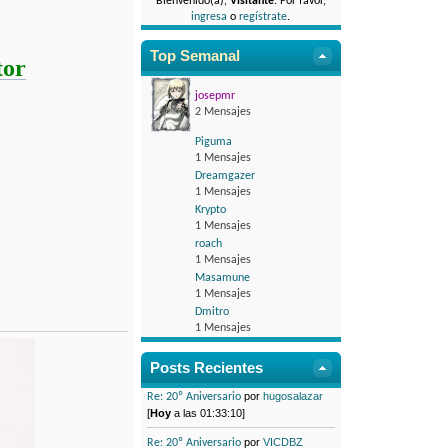
Bienvenido(a),
Visitante
. Por favor,
ingresa
o
regístrate
.
Top Semanal
tor
josepmr
2 Mensajes
Piguma
1 Mensajes
Dreamgazer
1 Mensajes
Krypto
1 Mensajes
roach
1 Mensajes
Masamune
1 Mensajes
Dmitro
1 Mensajes
Posts Recientes
por
hugosalazar
Re: 20º Aniversario
[
Hoy
a las 01:33:10]
por
VICDBZ
Re: 20º Aniversario