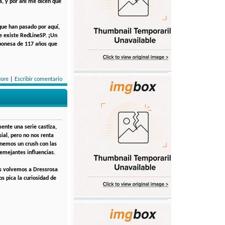
a, y por ahí me dicen que
que han pasado por aquí,
e existe RedLineSP. ¡Un
aponesa de 117 años que
ore
|
Escribir comentario
mente una serie castiza,
ial, pero no nos renta
nemos un crush con las
semejantes influencias.
és volvemos a Dressrosa
s pica la curiosidad de