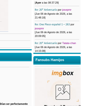
[
Ayer
a las 08:37:29]
por
josepmr
Re: 20º Aniversario
[Jue 06 de Agosto de 2026, a las
21:48:18]
por
Re: One Piece español 1 ~ 263
josepmr
[Jue 06 de Agosto de 2026, a las
20:09:05]
por
Tatata-chan
Re: 20º Aniversario
[Jue 06 de Agosto de 2026, a las
14:15:08]
Fansubs Hamijos
odrían ser perfectamente