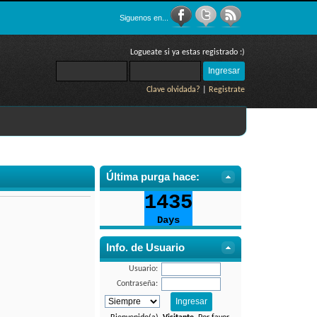
Siguenos en...
Logueate si ya estas registrado :)
Clave olvidada?
|
Registrate
Última purga hace:
Info. de Usuario
Usuario:
Contraseña: