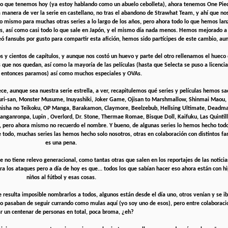
lo que tenemos hoy (ya estoy hablando como un abuelo cebolleta), ahora tenemos One Pie
a manera de ver la serie en castellano, no tras el abandono de Strawhat Team, y ahí que n
 Lo mismo para muchas otras series a lo largo de los años, pero ahora todo lo que hemos lan
ales, así como casi todo lo que sale en Japón, y el mismo día nada menos. Hemos mejorado 
 fansubs por gusto para compartir esta afición, hemos sido partícipes de este cambio, au
 cientos de capítulos, y aunque nos costó un huevo y parte del otro rellenamos el hueco de
que nos quedan, así como la mayoría de las películas (hasta que Selecta se puso a licenciar
, entonces paramos) así como muchos especiales y OVAs.
, aunque sea nuestra serie estrella, a ver, recapitulemos qué series y películas hemos sa
kuri-san, Monster Musume, Inuyashiki, Joker Game, Ojisan to Marshmallow, Shinmai Maou,
Shisha no Teikoku, OP Manga, Barakamon, Claymore, Beelzebub, Hellsing Ultimate, Deadm
nganronpa, Lupin , Overlord, Dr. Stone, Thermae Romae, Bisque Doll, Kaifuku, Las Quintil
í, pero ahora mismo no recuerdo el nombre. Y bueno, de algunas series lo hemos hecho tod
 de todo, muchas series las hemos hecho solo nosotros, otras en colaboración con distintos fa
es una pena.
e no tiene relevo generacional, como tantas otras que salen en los reportajes de las noticia
a los ataques pero a día de hoy es que... todos los que sabían hacer eso ahora están con hi
niños al fútbol y esas cosas.
resulta imposible nombrarlos a todos, algunos están desde el día uno, otros venían y se i
ro pasaban de seguir currando como mulas aquí (yo soy uno de esos), pero entre colaborac
r un centenar de personas en total, poca broma, ¿eh?