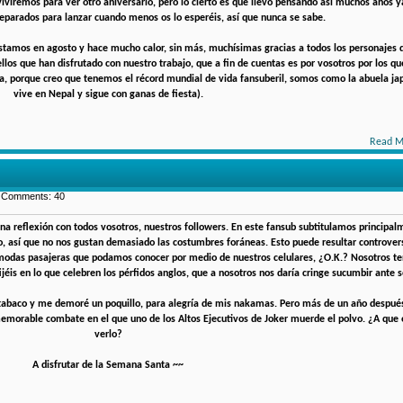
iviremos para ver otro aniversario, pero lo cierto es que llevo pensando así muchos años y
eparados para lanzar cuando menos os lo esperéis, así que nunca se sabe.
stamos en agosto y hace mucho calor, sin más, muchísimas gracias a todos los personajes 
os que han disfrutado con nuestro trabajo, que a fin de cuentas es por vosotros por los qu
ía, porque creo que tenemos el récord mundial de vida fansuberil, somos como la abuela j
vive en Nepal y sigue con ganas de fiesta).
Read M
| Comments: 40
una reflexión con todos vosotros, nuestros followers. En este fansub subtitulamos principal
o, así que no nos gustan demasiado las costumbres foráneas. Esto puede resultar controvers
modas pasajeras que podamos conocer por medio de nuestros celulares, ¿O.K.? Nosotros te
ijéis en lo que celebren los pérfidos anglos, que a nosotros nos daría cringe sucumbir ante 
r tabaco y me demoré un poquillo, para alegría de mis nakamas. Pero más de un año despu
morable combate en el que uno de los Altos Ejecutivos de Joker muerde el polvo. ¿A que o
verlo?
A disfrutar de la Semana Santa ~~