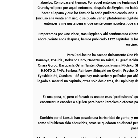
abuelos. Cómo pasa el tiempo. Por aquel entonces no teníamos 
Crunchyroll pero por aquel entonces, después de Skypiea, no habí
hacer el apaño y que los fans de la serie pudieran continuarla.
(incluso a la venta en físico) o se puede ver en plataformas digit
entonces y me gusta pensar que gente como nosotros, que creó
Empezamos por One Piece, tras Skypiea y ahí continuamos cientos y
ahora, veinte años después, hemos publicado 1122 capítulos, y los 
en cine
Pero RedLine no ha sacado únicamente One Piece
Bananya, BSGirls , Boku no Hero, Nanatsu no Taizai, Gugure! Kok
Onara Gorou, Basquash, Oshiri Tantei, Onepunch-man, Michiko, 
HSOTD 2, FMA, Senkou, Rainbow, Shingeki no Kyojin, Psycho, Da
Eyeshield 21, Gundam... Sé que hay más series y películas por ah
llegado a sacar ni un capítulo, otras solo dos o tres, de Lupin hay
Es una pena, sí, pero el fansub es uno de esas "profesiones" qu
encontrar un encoder o alguien para hacer karaokes o efectos par
También por el fansub han pasado una barbaridad de gente, y me 
como si hubieran sido abducidos, otros se quedaron en discord pe
pasa