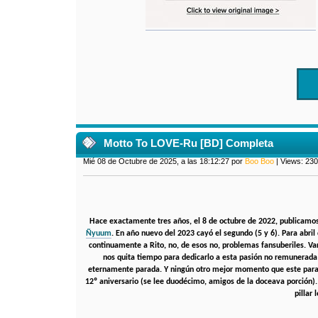
Motto To LOVE-Ru [BD] Completa
Mié 08 de Octubre de 2025, a las 18:12:27 por
Boo Boo
| Views: 23
Hace exactamente tres años, el 8 de octubre de 2022, publicamos
Ñyuum
. En año nuevo del 2023 cayó el segundo (5 y 6). Para abri
continuamente a Rito, no, de esos no, problemas fansuberiles. Va
nos quita tiempo para dedicarlo a esta pasión no remunerada 
eternamente parada. Y ningún otro mejor momento que este para s
12º aniversario (se lee duodécimo, amigos de la doceava porción). 
pillar