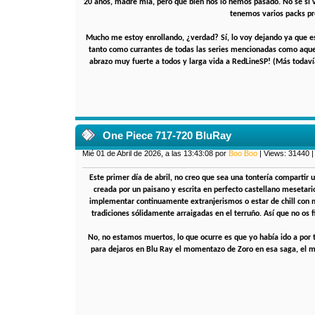
20 años, madre mía, pero qué bien nos lo hemos pasado. No sé si v
tenemos varios packs pr
Mucho me estoy enrollando, ¿verdad? Sí, lo voy dejando ya que e
tanto como currantes de todas las series mencionadas como aquell
abrazo muy fuerte a todos y larga vida a RedLineSP! (Más todav
One Piece 717-720 BluRay
Mié 01 de Abril de 2026, a las 13:43:08 por
Boo Boo
| Views: 31440 
Este primer día de abril, no creo que sea una tontería compartir 
creada por un paisano y escrita en perfecto castellano mesetari
implementar continuamente extranjerismos o estar de chill con 
tradiciones sólidamente arraigadas en el terruño. Así que no os f
No, no estamos muertos, lo que ocurre es que yo había ido a po
para dejaros en Blu Ray el momentazo de Zoro en esa saga, el me