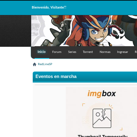
Bienvenido, Visitante!!
Inicio
Forum
Series
Torrent
Normas
Ingresar
R
RedLineSP
Eventos en marcha