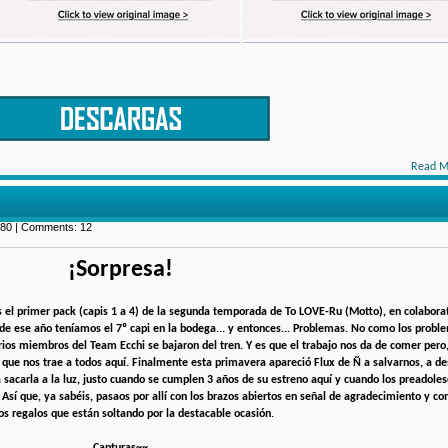
Read M
080 | Comments: 12
¡Sorpresa!
 el primer pack (capis 1 a 4) de la segunda temporada de To LOVE-Ru (Motto), en colabora
l de ese año teníamos el 7º capi en la bodega... y entonces... Problemas. No como los prob
rios miembros del Team Ecchi se bajaron del tren. Y es que el trabajo nos da de comer pero
que nos trae a todos aquí. Finalmente esta primavera apareció Flux de Ñ a salvarnos, a de
acarla a la luz, justo cuando se cumplen 3 años de su estreno aquí y cuando los preadoles
Así que, ya sabéis, pasaos por allí con los brazos abiertos en señal de agradecimiento y co
 los regalos que están soltando por la destacable ocasión.