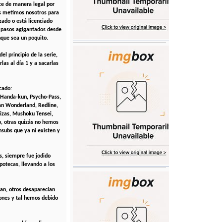
ce de manera legal por
os metimos nosotros para
zado o está licenciado
a pasos agigantados desde
nque sea un poquito.
l principio de la serie,
las al día 1 y a sacarlas
cado:
 Handa-kun, Psycho-Pass,
an Wonderland, Redline,
lizas, Mushoku Tensei,
o, otras quizás no hemos
nsubs que ya ni existen y
s, siempre fue jodido
potecas, llevando a los
ban, otros desaparecían
iones y tal hemos debido