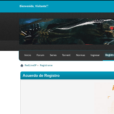
Bienvenido, Visitante!!
Inicio
Forum
Series
Torrent
Normas
Ingresar
Registr
RedLineSP
»
Registrarse
Acuerdo de Registro