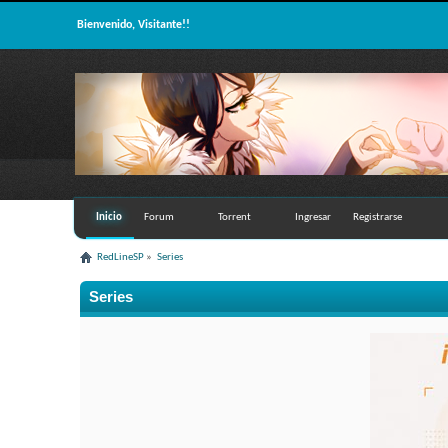
Bienvenido, Visitante!!
Inicio
Forum
Torrent
Ingresar
Registrarse
RedLineSP
»
Series
Series