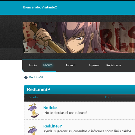
Bienvenido, Visitante!!
Inicio
Forum
Torrent
Ingresar
Registrarse
RedLineSP
RedLineSP
Estado
Foro
Noticias
¡No te pierdas ni una release!
RedLineSP
Ayuda, sugerencias, consultas e informes sobre links caídos.