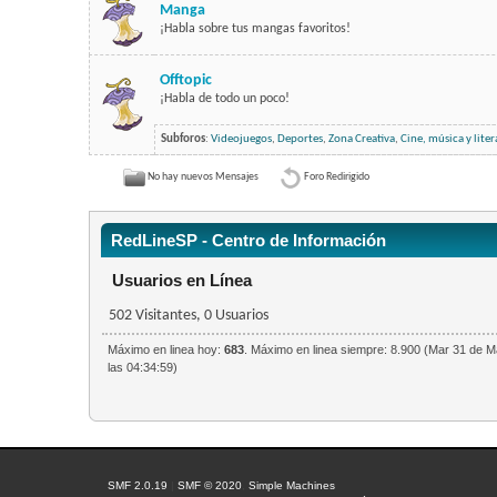
Manga
¡Habla sobre tus mangas favoritos!
Offtopic
¡Habla de todo un poco!
Subforos
:
Videojuegos
,
Deportes
,
Zona Creativa
,
Cine, música y liter
No hay nuevos Mensajes
Foro Redirigido
RedLineSP - Centro de Información
Usuarios en Línea
502 Visitantes, 0 Usuarios
Máximo en linea hoy:
683
. Máximo en linea siempre: 8.900 (Mar 31 de M
las 04:34:59)
SMF 2.0.19
|
SMF © 2020
,
Simple Machines