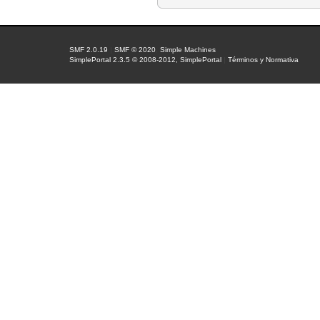
SMF 2.0.19
|
SMF © 2020
,
Simple Machines
SimplePortal 2.3.5 © 2008-2012, SimplePortal
|
Términos y Normativa