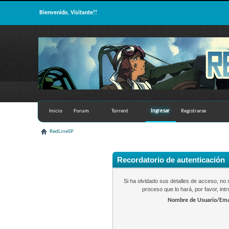
Bienvenido, Visitante!!
Inicio
Forum
Torrent
Ingresar
Registrarse
RedLineSP
Recordatorio de autenticación
Si ha olvidado sus detalles de acceso, n
proceso que lo hará, por favor, in
Nombre de Usuario/Ema