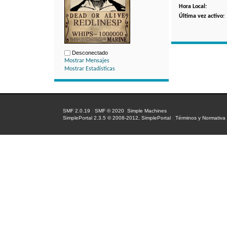
Hora Local:
Última vez activo:
Desconectado
Mostrar Mensajes
Mostrar Estadísticas
SMF 2.0.19
|
SMF © 2020
,
Simple Machines
SimplePortal 2.3.5 © 2008-2012, SimplePortal
|
Términos y Normativa