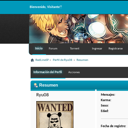
Bienvenido, Visitante!!
Inicio
Forum
Torrent
Ingresar
Registrarse
RedLineSP
»
Perfil de Ryu08 
»
Resumen
Información del Perfil
Acciones
Resumen
Ryu08 
Mensajes:
Karma:
Sexo:
Edad:
Fecha de registro: