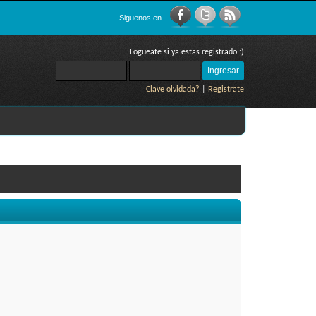
Siguenos en...
Logueate si ya estas registrado :)
Clave olvidada?
|
Registrate