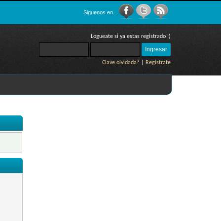
Siguenos en...
Logueate si ya estas registrado :)
Clave olvidada?
|
Registrate