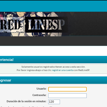
rtencia!
Solamente usuarios registrados tienen acceso a esta sección.
Por favor ingresa abajo o haz clic
registrar una cuenta
con RedLineSP.
ngresar
Usuario:
Contraseña:
Duración de la sesión en minutos: