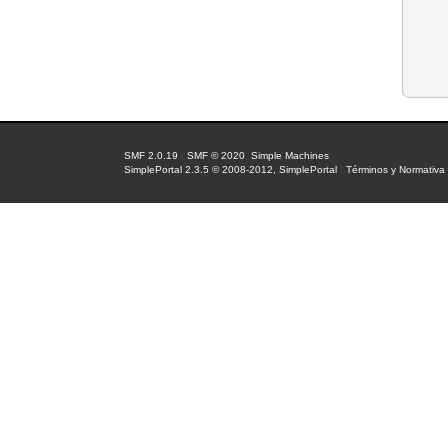
SMF 2.0.19
|
SMF © 2020
,
Simple Machines
SimplePortal 2.3.5 © 2008-2012, SimplePortal
|
Términos y Normativa