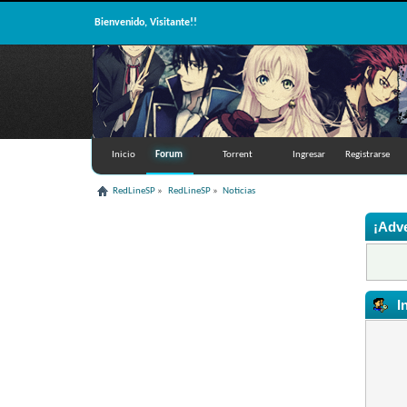
Bienvenido, Visitante!!
Inicio
Forum
Torrent
Ingresar
Registrarse
RedLineSP
»
RedLineSP
»
Noticias
¡Adve
I