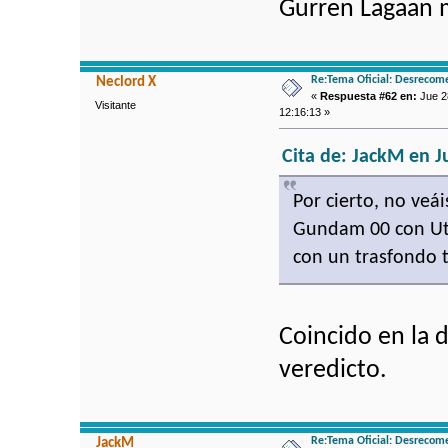
Gurren Lagaan 
Re:Tema Oficial: Desrecom
Neclord X
«
Respuesta #62 en:
Jue 28
Visitante
12:16:13 »
Cita de: JackM en Ju
Por cierto, no ve
Gundam 00 con Ut
con un trasfondo 
Coincido en la d
veredicto.
Re:Tema Oficial: Desrecom
JackM