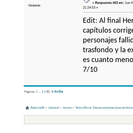
«
Respuesta #63 en:
Jue 04
Visitante
21:24:53 »
Edit: Al final H
capítulos corri
personajes falli
trasfondo y la e
es cuanto menos 
7/10
Páginas:
1
...
3
4
[
5
]
Ir Arriba
RedLineSP
»
General
»
Anime
»
Tema Oficial: Desrecomendaciones de Ani