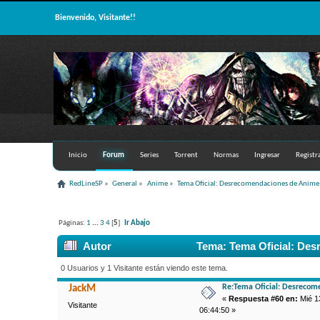
Bienvenido, Visitante!!
Inicio
Forum
Series
Torrent
Normas
Ingresar
Registr
RedLineSP
»
General
»
Anime
»
Tema Oficial: Desrecomendaciones de Anime
Páginas:
1
...
3
4
[
5
]
Ir Abajo
Autor
Tema: Tema Oficial: Des
0 Usuarios y 1 Visitante están viendo este tema.
Re:Tema Oficial: Desrecom
JackM
«
Respuesta #60 en:
Mié 13
Visitante
06:44:50 »