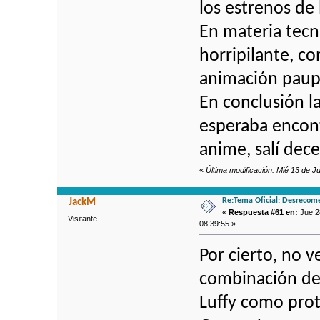
los estrenos de
En materia tecn
horripilante, c
animación paup
En conclusión la
esperaba encont
anime, salí dec
«
Última modificación: Mié 13 de J
Re:Tema Oficial: Desrecom
JackM
«
Respuesta #61 en:
Jue 28
Visitante
08:39:55 »
Por cierto, no 
combinación d
Luffy como prot