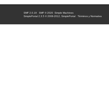
SMF 2.0.19
|
SMF © 2020
,
Simple Machines
SimplePortal 2.3.5 © 2008-2012, SimplePortal
|
Términos y Normativa