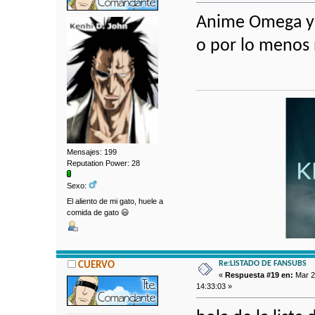
Anime Omega y 
o por lo menos 
Mensajes: 199
Reputation Power: 28
Sexo:
El aliento de mi gato, huele a
comida de gato 😃
Re:LISTADO DE FANSUBS
CUERVO
«
Respuesta #19 en:
Mar 2
14:33:03 »