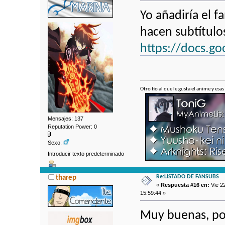
Yo añadiría el
hacen subtítulo
https://docs.
Otro tío al que le gusta el anime y esas
Mensajes: 137
Reputation Power: 0
Sexo:
Introducir texto predeterminado
Re:LISTADO DE FANSUBS
tharep
«
Respuesta #16 en:
Vie 22
15:59:44 »
Muy buenas, po