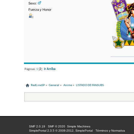
Sexo:
Fuerza y Honor
Páginas:
1
[
2
]
Ir Arriba
RedLineSP
»
General
»
Anime
»
LISTADO DE FANSUBS
SMF 2.0.19
|
SMF © 2020
,
Simple Machines
SimplePortal 2.3.5 © 2008-2012, SimplePortal
|
Términos y Normativa