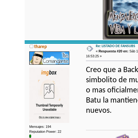
Re: LISTADO DE FANSUBS
tharep
«
Respuesta #20 en:
Sáb 18
16:53:25 »
Creo que a Back
simbolito de mu
o mas oficialme
Batu la mantien
nuevos.
Mensajes: 194
Reputation Power: 22