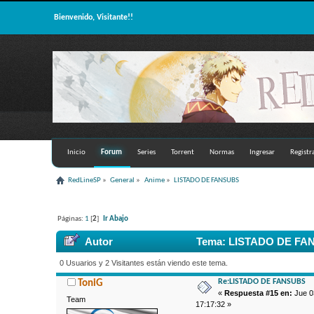
Bienvenido, Visitante!!
Inicio
Forum
Series
Torrent
Normas
Ingresar
Registr
RedLineSP
»
General
»
Anime
»
LISTADO DE FANSUBS
Páginas:
1
[
2
]
Ir Abajo
Autor
Tema: LISTADO DE FAN
0 Usuarios y 2 Visitantes están viendo este tema.
Re:LISTADO DE FANSUBS
ToniG
«
Respuesta #15 en:
Jue 03
Team
17:17:32 »