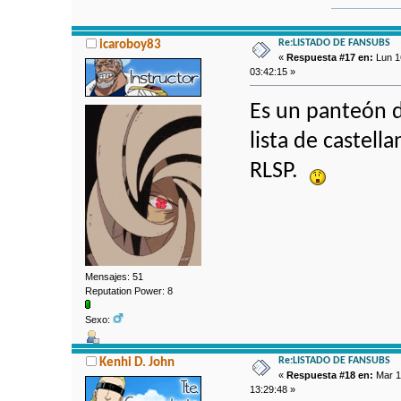
Re:LISTADO DE FANSUBS
icaroboy83
«
Respuesta #17 en:
Lun 1
03:42:15 »
Es un panteón d
lista de castella
RLSP.
Mensajes: 51
Reputation Power: 8
Sexo:
Re:LISTADO DE FANSUBS
Kenhi D. John
«
Respuesta #18 en:
Mar 1
13:29:48 »