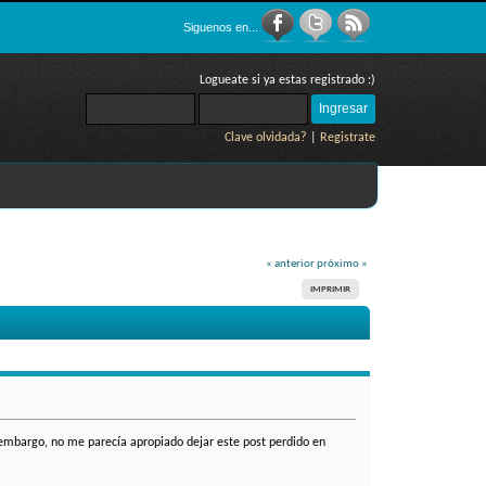
Siguenos en...
Logueate si ya estas registrado :)
Clave olvidada?
|
Registrate
« anterior
próximo »
IMPRIMIR
in embargo, no me parecía apropiado dejar este post perdido en