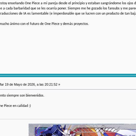
 estoy enseñando One Piece a mi pareja desde el principio y estaban sangrándome los ojos de
 a cada barbaridad que se les ocurría poner. Siempre me he gozado los fansubs y me parece
raducciones de IA es lamentable (e imperdonable que se lucren con un producto de tan baja
y mucho ánimo con el futuro de One Piece y demás proyectos.
ar 19 de Mayo de 2026, a las 20:21:52 »
nto siempre son bienvenidos.
ne Piece en calidad ;)