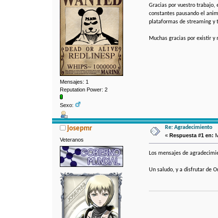
Gracias por vuestro trabajo,
constantes pausando el anime
plataformas de streaming y t
Muchas gracias por existir 
Mensajes: 1
Reputation Power: 2
Sexo:
Re: Agradecimiento
josepmr
«
Respuesta #1 en:
M
Veteranos
Los mensajes de agradecimie
Un saludo, y a disfrutar de O