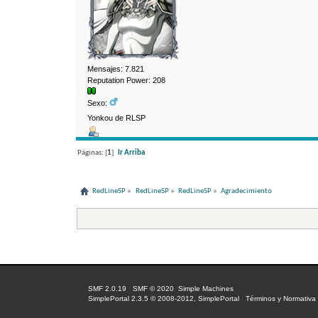
Mensajes: 7.821
Reputation Power: 208
Sexo:
Yonkou de RLSP
Páginas: [
1
]
Ir Arriba
RedLineSP
»
RedLineSP
»
RedLineSP
»
Agradecimiento
SMF 2.0.19
|
SMF © 2020
,
Simple Machines
SimplePortal 2.3.5 © 2008-2012, SimplePortal
|
Términos y Normativa