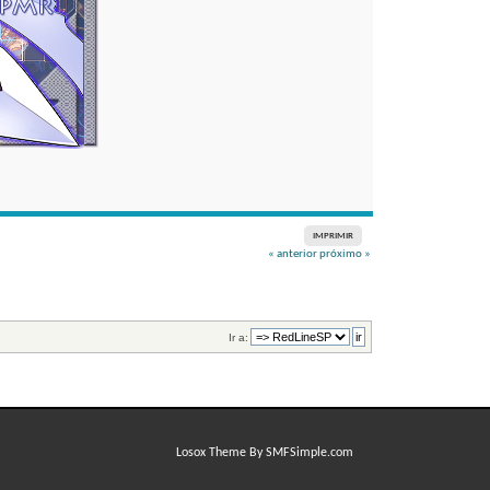
IMPRIMIR
« anterior
próximo »
Ir a:
Losox Theme By SMFSimple.com