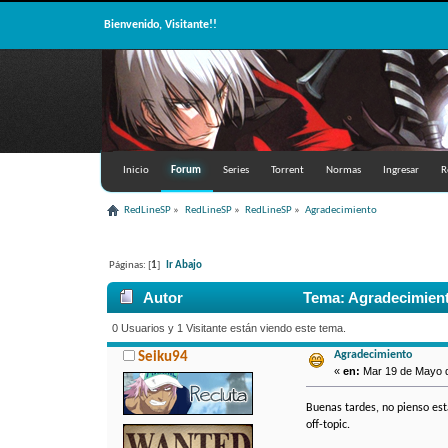
Bienvenido, Visitante!!
Inicio
Forum
Series
Torrent
Normas
Ingresar
R
RedLineSP
»
RedLineSP
»
RedLineSP
»
Agradecimiento
Páginas: [
1
]
Ir Abajo
Autor
Tema: Agradecimient
0 Usuarios y 1 Visitante están viendo este tema.
Agradecimiento
Seiku94
«
en:
Mar 19 de Mayo de
Buenas tardes, no pienso est
off-topic.