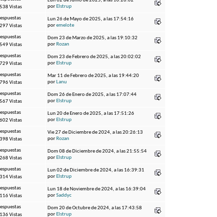
Lun 02 de Junio de 2025, a las 10:26:02
por
Elstrup
538 Vistas
Respuestas
Lun 26 de Mayo de 2025, a las 17:54:16
por
emelote
297 Vistas
Respuestas
Dom 23 de Marzo de 2025, a las 19:10:32
por
Rozan
549 Vistas
Respuestas
Dom 23 de Febrero de 2025, a las 20:02:02
por
Elstrup
729 Vistas
Respuestas
Mar 11 de Febrero de 2025, a las 19:44:20
por
Lanu
796 Vistas
Respuestas
Dom 26 de Enero de 2025, a las 17:07:44
por
Elstrup
567 Vistas
Respuestas
Lun 20 de Enero de 2025, a las 17:51:26
por
Elstrup
602 Vistas
Respuestas
Vie 27 de Diciembre de 2024, a las 20:26:13
por
Rozan
398 Vistas
Respuestas
Dom 08 de Diciembre de 2024, a las 21:55:54
por
Elstrup
268 Vistas
Respuestas
Lun 02 de Diciembre de 2024, a las 16:39:31
por
Elstrup
314 Vistas
Respuestas
Lun 18 de Noviembre de 2024, a las 16:39:04
por
Saddyc
116 Vistas
Respuestas
Dom 20 de Octubre de 2024, a las 17:43:58
por
Elstrup
136 Vistas