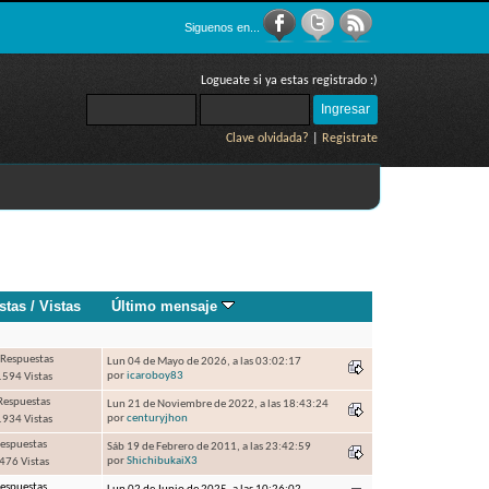
Siguenos en...
Logueate si ya estas registrado :)
Clave olvidada?
|
Registrate
stas
/
Vistas
Último mensaje
Respuestas
Lun 04 de Mayo de 2026, a las 03:02:17
por
icaroboy83
594 Vistas
Respuestas
Lun 21 de Noviembre de 2022, a las 18:43:24
por
centuryjhon
934 Vistas
Respuestas
Sáb 19 de Febrero de 2011, a las 23:42:59
por
ShichibukaiX3
476 Vistas
Respuestas