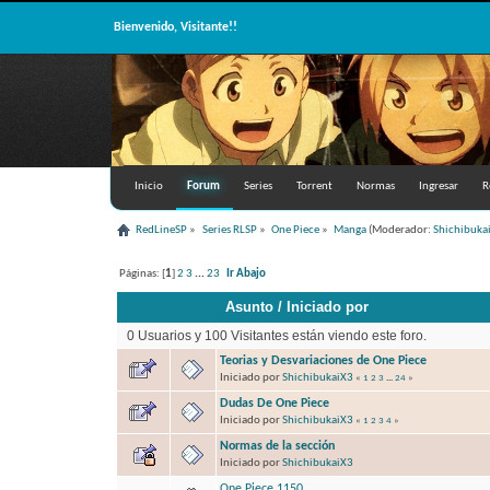
Bienvenido, Visitante!!
Inicio
Forum
Series
Torrent
Normas
Ingresar
R
RedLineSP
»
Series RLSP
»
One Piece
»
Manga
(Moderador:
Shichibuka
Páginas: [
1
]
2
3
...
23
Ir Abajo
Asunto
/
Iniciado por
0 Usuarios y 100 Visitantes están viendo este foro.
Teorias y Desvariaciones de One Piece
Iniciado por
ShichibukaiX3
«
1
2
3
...
24
»
Dudas De One Piece
Iniciado por
ShichibukaiX3
«
1
2
3
4
»
Normas de la sección
Iniciado por
ShichibukaiX3
One Piece 1150