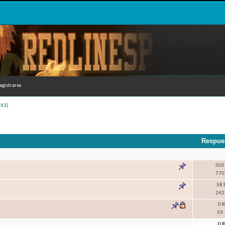
egistrarse
iX3
)
Respue
350 
770.
58 
242.
0 
59.
0 