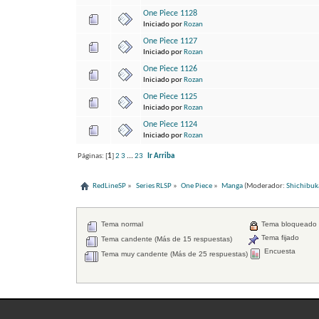
One Piece 1128
Iniciado por
Rozan
One Piece 1127
Iniciado por
Rozan
One Piece 1126
Iniciado por
Rozan
One Piece 1125
Iniciado por
Rozan
One Piece 1124
Iniciado por
Rozan
Páginas: [
1
]
2
3
...
23
Ir Arriba
RedLineSP
»
Series RLSP
»
One Piece
»
Manga
(Moderador:
Shichibuk
Tema normal
Tema bloqueado
Tema fijado
Tema candente (Más de 15 respuestas)
Encuesta
Tema muy candente (Más de 25 respuestas)