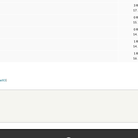
3 
17.
0 
15.
0 
14.
1 
14.
1 
16.
aiX3
)