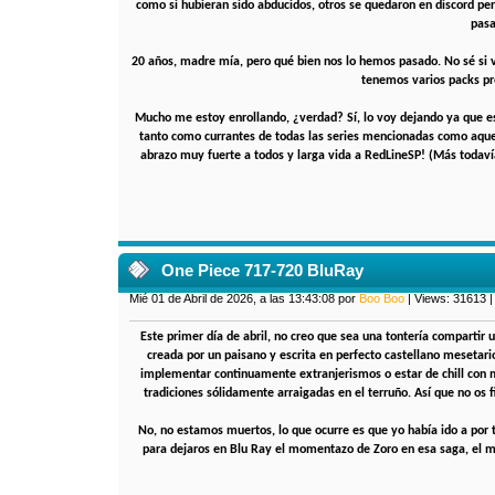
como si hubieran sido abducidos, otros se quedaron en discord pe
pasa
20 años, madre mía, pero qué bien nos lo hemos pasado. No sé si v
tenemos varios packs pr
Mucho me estoy enrollando, ¿verdad? Sí, lo voy dejando ya que e
tanto como currantes de todas las series mencionadas como aquell
abrazo muy fuerte a todos y larga vida a RedLineSP! (Más todav
One Piece 717-720 BluRay
Mié 01 de Abril de 2026, a las 13:43:08 por
Boo Boo
| Views: 31613 
Este primer día de abril, no creo que sea una tontería compartir 
creada por un paisano y escrita en perfecto castellano mesetari
implementar continuamente extranjerismos o estar de chill con 
tradiciones sólidamente arraigadas en el terruño. Así que no os f
No, no estamos muertos, lo que ocurre es que yo había ido a po
para dejaros en Blu Ray el momentazo de Zoro en esa saga, el me