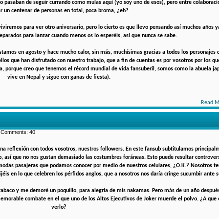
ro pasaban de seguir currando como mulas aquí (yo soy uno de esos), pero entre colaborac
r un centenar de personas en total, poca broma, ¿eh?
iviremos para ver otro aniversario, pero lo cierto es que llevo pensando así muchos años y
eparados para lanzar cuando menos os lo esperéis, así que nunca se sabe.
stamos en agosto y hace mucho calor, sin más, muchísimas gracias a todos los personajes 
os que han disfrutado con nuestro trabajo, que a fin de cuentas es por vosotros por los qu
ía, porque creo que tenemos el récord mundial de vida fansuberil, somos como la abuela j
vive en Nepal y sigue con ganas de fiesta).
Read M
| Comments: 40
una reflexión con todos vosotros, nuestros followers. En este fansub subtitulamos principal
o, así que no nos gustan demasiado las costumbres foráneas. Esto puede resultar controvers
modas pasajeras que podamos conocer por medio de nuestros celulares, ¿O.K.? Nosotros te
ijéis en lo que celebren los pérfidos anglos, que a nosotros nos daría cringe sucumbir ante 
r tabaco y me demoré un poquillo, para alegría de mis nakamas. Pero más de un año despu
morable combate en el que uno de los Altos Ejecutivos de Joker muerde el polvo. ¿A que o
verlo?