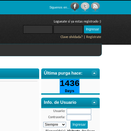
Siguenos en...
Logueate si ya estas registrado :)
Clave olvidada?
|
Registrate
Última purga hace:
Info. de Usuario
Usuario:
Contraseña: