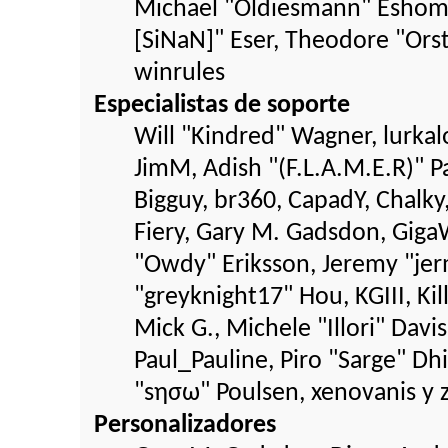
Michael "Oldiesmann" Eshom,
[SiNaN]" Eser, Theodore "Orst
winrules
Especialistas de soporte
Will "Kindred" Wagner, lurkalo
JimM, Adish "(F.L.A.M.E.R)" Pa
Bigguy, br360, CapadY, Chalky
Fiery, Gary M. Gadsdon, Giga
"Owdy" Eriksson, Jeremy "jer
"greyknight17" Hou, KGIII, Ki
Mick G., Michele "Illori" Davis
Paul_Pauline, Piro "Sarge" D
"sησω" Poulsen, xenovanis y 
Personalizadores