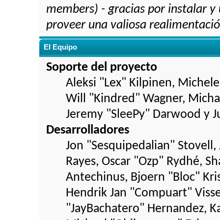
members) - gracias por instalar y
proveer una valiosa realimentación
El Equipo
Soporte del proyecto
Aleksi "Lex" Kilpinen, Michele 
Will "Kindred" Wagner, Mich
Jeremy "SleePy" Darwood y Ju
Desarrolladores
Jon "Sesquipedalian" Stovell, 
Rayes, Oscar "Ozp" Rydhé, Sh
Antechinus, Bjoern "Bloc" Kri
Hendrik Jan "Compuart" Visse
"JayBachatero" Hernandez, Ka