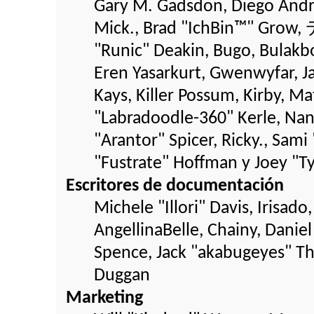
Gary M. Gadsdon, Diego Andr
Mick., Brad "IchBin™" Grow,
"Runic" Deakin, Bugo, Bulakb
Eren Yasarkurt, Gwenwyfar, Ja
Kays, Killer Possum, Kirby,
"Labradoodle-360" Kerle, Nan
"Arantor" Spicer, Ricky., Sam
"Fustrate" Hoffman y Joey "T
Escritores de documentación
Michele "Illori" Davis, Irisad
AngellinaBelle, Chainy, Danie
Spence, Jack "akabugeyes" Tho
Duggan
Marketing