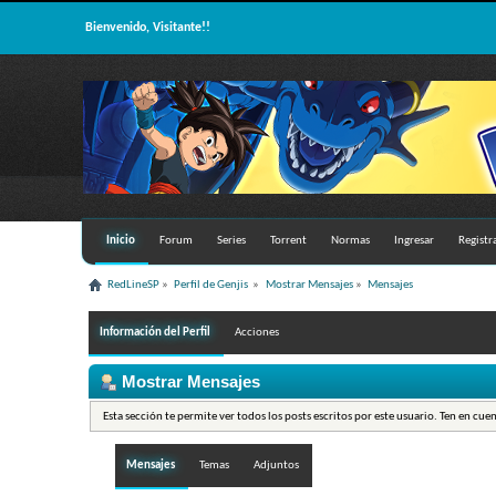
Bienvenido, Visitante!!
Inicio
Forum
Series
Torrent
Normas
Ingresar
Registr
RedLineSP
»
Perfil de Genjis 
»
Mostrar Mensajes
»
Mensajes
Información del Perfil
Acciones
Mostrar Mensajes
Esta sección te permite ver todos los posts escritos por este usuario. Ten en cue
Mensajes
Temas
Adjuntos