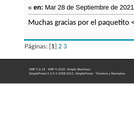
«
en:
Mar 28 de Septiembre de 2021,
Muchas gracias por el paquetito 
Páginas: [
1
]
2
3
SMF 2.0.19
|
SMF © 2020
,
Simple Machines
SimplePortal 2.3.5 © 2008-2012, SimplePortal
|
Términos y Normativa