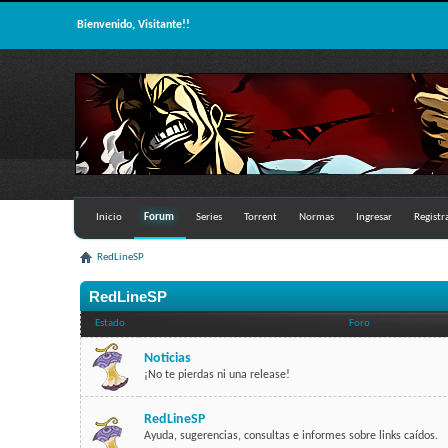
Bienvenido, Visitante!!
Inicio
Forum
Series
Torrent
Normas
Ingresar
Registr
RedLineSP
RedLineSP
Estado
Foro
Noticias
¡No te pierdas ni una release!
RedLineSP
Ayuda, sugerencias, consultas e informes sobre links caídos.