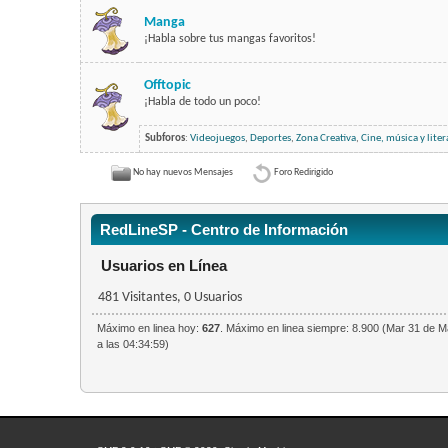
Manga
¡Habla sobre tus mangas favoritos!
Offtopic
¡Habla de todo un poco!
Subforos
:
Videojuegos
,
Deportes
,
Zona Creativa
,
Cine, música y liter
No hay nuevos Mensajes
Foro Redirigido
RedLineSP - Centro de Información
Usuarios en Línea
481 Visitantes, 0 Usuarios
Máximo en linea hoy:
627
. Máximo en linea siempre: 8.900 (Mar 31 de M
a las 04:34:59)