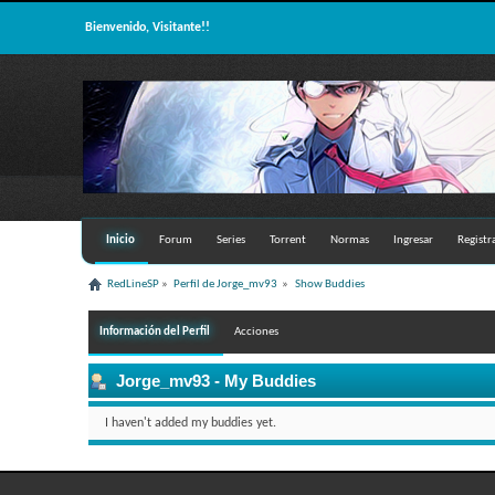
Bienvenido, Visitante!!
Inicio
Forum
Series
Torrent
Normas
Ingresar
Registr
RedLineSP
»
Perfil de Jorge_mv93 
»
Show Buddies
Información del Perfil
Acciones
Jorge_mv93
- My Buddies
I haven't added my buddies yet.