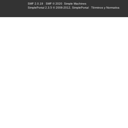
SMF 2.0.19
|
SMF © 2020
,
Simple Machines
SimplePortal 2.3.5 © 2008-2012, SimplePortal
|
Términos y Normativa