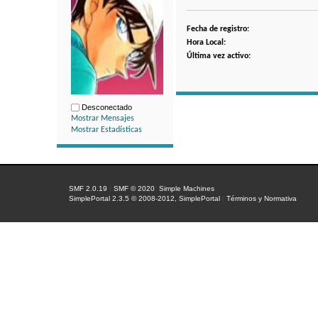
Fecha de registro:
Hora Local:
Última vez activo:
Desconectado
Mostrar Mensajes
Mostrar Estadísticas
SMF 2.0.19
|
SMF © 2020
,
Simple Machines
SimplePortal 2.3.5 © 2008-2012, SimplePortal
|
Términos y Normativa