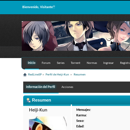
Bienvenido, Visitante!!
Inicio
Forum
Series
Torrent
Normas
Ingresar
Registr
RedLineSP
»
Perfil de Heiji-Kun 
»
Resumen
Información del Perfil
Acciones
Resumen
Heiji-Kun 
Mensajes:
Karma:
Sexo:
Edad: