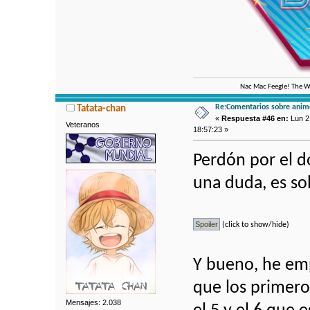
Nac Mac Feegle! The We
Re:Comentarios sobre anim
Tatata-chan
«
Respuesta #46 en:
Lun 2
Veteranos
18:57:23 »
Perdón por el d
una duda, es so
(click to show/hide)
Y bueno, he emp
que los primer
Mensajes: 2.038