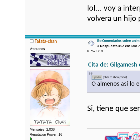
lol... voy a in
volvera un hijo
Re:Comentarios sobre anim
Tatata-chan
«
Respuesta #52 en:
Mar 2
Veteranos
01:57:08 »
Cita de: Gilgamesh 
(click to show/hide)
O almenos así lo 
Si, tiene que ser
Mensajes: 2.038
Reputation Power: 16