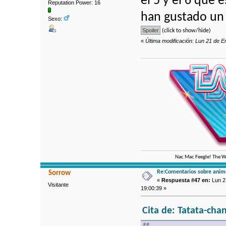
el 5 y el 6 que
Reputation Power: 16
han gustado un
Sexo:
(click to show/hide)
«
Última modificación: Lun 21 de E
Nac Mac Feegle! The We
Re:Comentarios sobre anim
Sorrow
«
Respuesta #47 en:
Lun 2
Visitante
19:00:39 »
Cita de: Tatata-cha