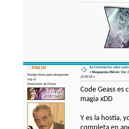
Re:Comentarios sobre anim
P48L1N
«
Respuesta #54 en:
Mar 2
Rompo foros para desayunar,
15:55:56 »
soy el
Destructor de Foros
Code Geass es 
magia xDD
Y es la hostia, 
completa en ap