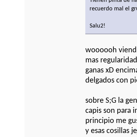
Tienen pinta de h
recuerdo mal el g
Salu2!
woooooh viendo
mas regularidad
ganas xD encima
delgados con pi
sobre S;G la ge
capis son para i
principio me gu
y esas cosillas 