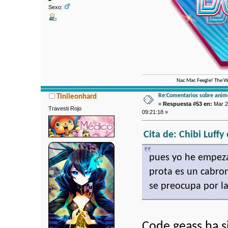
Sexo:
Nac Mac Feegle! The We
Re:Comentarios sobre anim
Tinileonhard
«
Respuesta #53 en:
Mar 2
Travesti Rojo
09:21:18 »
Cita de: Chibi Luff
pues yo he empeza
prota es un cabro
se preocupa por la
Code geass ha 