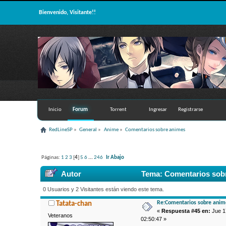
Bienvenido, Visitante!!
Inicio
Forum
Torrent
Ingresar
Registrarse
RedLineSP
»
General
»
Anime
»
Comentarios sobre animes
Páginas:
1
2
3
[
4
]
5
6
...
246
Ir Abajo
Autor
Tema: Comentarios sobr
0 Usuarios y 2 Visitantes están viendo este tema.
Re:Comentarios sobre anim
Tatata-chan
«
Respuesta #45 en:
Jue 1
Veteranos
02:50:47 »