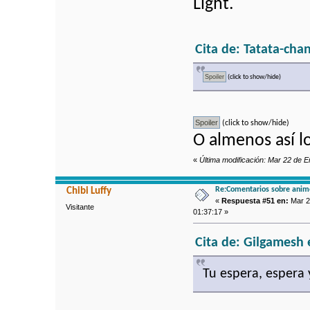
Light.
Cita de: Tatata-cha
(click to show/hide)
(click to show/hide)
O almenos así l
«
Última modificación: Mar 22 de 
Re:Comentarios sobre anim
Chibi Luffy
«
Respuesta #51 en:
Mar 2
Visitante
01:37:17 »
Cita de: Gilgamesh 
Tu espera, espera y