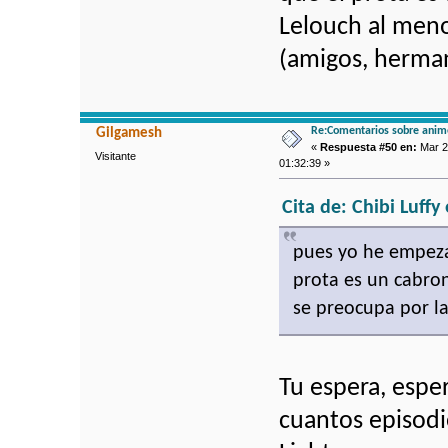
Lelouch al meno
(amigos, herman
Re:Comentarios sobre anim
Gilgamesh
«
Respuesta #50 en:
Mar 2
Visitante
01:32:39 »
Cita de: Chibi Luff
pues yo he empeza
prota es un cabro
se preocupa por la
Tu espera, espe
cuantos episodi