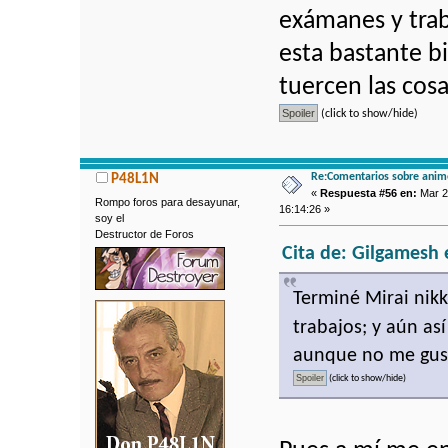
exámanes y trab
esta bastante 
tuercen las cosas
(click to show/hide)
Re:Comentarios sobre anim
P48L1N
«
Respuesta #56 en:
Mar 2
Rompo foros para desayunar,
16:14:26 »
soy el
Destructor de Foros
Cita de: Gilgamesh 
Terminé Mirai nik
trabajos; y aún a
aunque no me gusta
(click to show/hide)