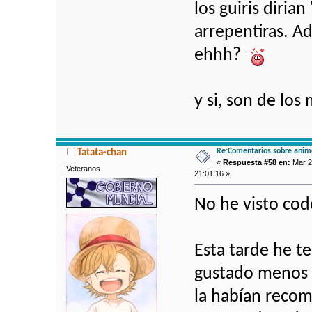
los guiris dirian
arrepentiras. A
ehhh?
y si, son de los
Re:Comentarios sobre anim
Tatata-chan
«
Respuesta #58 en:
Mar 2
Veteranos
21:01:16 »
No he visto cod
Esta tarde he t
gustado menos 
la habían reco