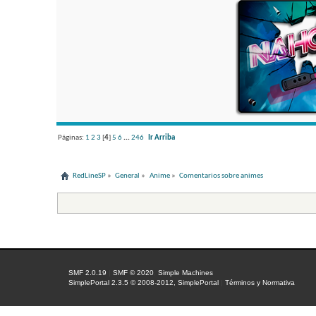
Páginas:
1
2
3
[
4
]
5
6
...
246
Ir Arriba
RedLineSP
»
General
»
Anime
»
Comentarios sobre animes
SMF 2.0.19
|
SMF © 2020
,
Simple Machines
SimplePortal 2.3.5 © 2008-2012, SimplePortal
|
Términos y Normativa