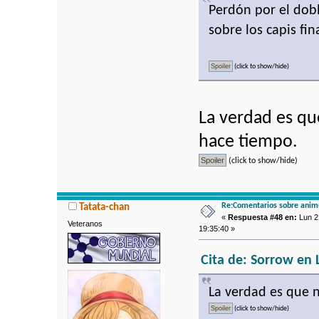
Perdón por el dob
sobre los capis fi
(click to show/hide)
La verdad es qu
hace tiempo.
(click to show/hide)
Re:Comentarios sobre anim
Tatata-chan
«
Respuesta #48 en:
Lun 2
Veteranos
19:35:40 »
Cita de: Sorrow en 
La verdad es que 
(click to show/hide)