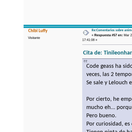
Re:Comentarios sobre anim
Chibi Luffy
«
Respuesta #57 en:
Mar 2
Visitante
17:41:08 »
Cita de: Tinileonha
Code geass ha sid
veces, las 2 temp
Se sale y Lelouch 
Por cierto, he em
mucho eh... porqu
Pero bueno.
Por curiosidad, e