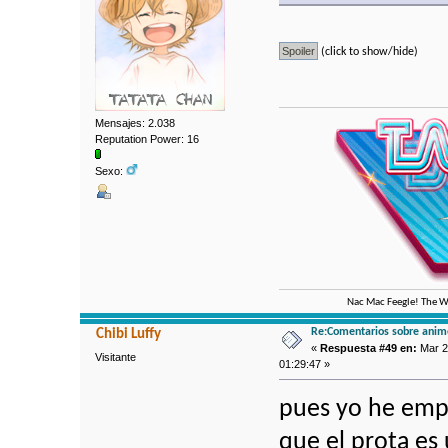
(click to show/hide)
Mensajes: 2.038
Reputation Power: 16
Sexo:
Nac Mac Feegle! The We
Re:Comentarios sobre anim
Chibi Luffy
«
Respuesta #49 en:
Mar 2
Visitante
01:29:47 »
pues yo he emp
que el prota es