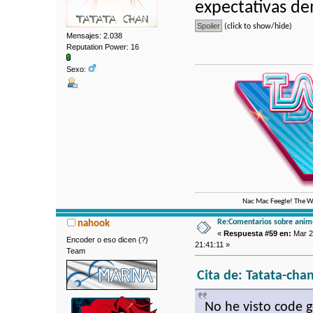
expectativas de
(click to show/hide)
Mensajes: 2.038
Reputation Power: 16
Sexo:
Nac Mac Feegle! The We
Re:Comentarios sobre anim
nahook
«
Respuesta #59 en:
Mar 2
Encoder o eso dicen (?)
21:41:11 »
Team
Cita de: Tatata-cha
No he visto code 