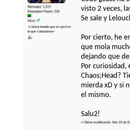
Mensajes: 1.572
visto 2 veces, 
Reputation Power: 230
Se sale y Lelou
Sexo:
~L'única batalla que es perd es
la que s'abandona~
Por cierto, he 
que mola mucho 
dejando que de
Por curiosidad,
Chaos;Head? Ti
mierda xD y si 
el mismo.
Salu2!
«
Última modificación: Mar 22 de E