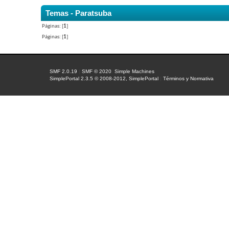
Temas - Paratsuba
Páginas: [
1
]
Páginas: [
1
]
SMF 2.0.19
|
SMF © 2020
,
Simple Machines
SimplePortal 2.3.5 © 2008-2012, SimplePortal
|
Términos y Normativa