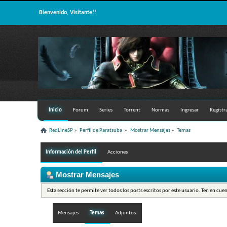
Bienvenido, Visitante!!
Inicio
Forum
Series
Torrent
Normas
Ingresar
Registr
RedLineSP
»
Perfil de Paratsuba 
»
Mostrar Mensajes
»
Temas
Información del Perfil
Acciones
Mostrar Mensajes
Esta sección te permite ver todos los posts escritos por este usuario. Ten en cue
Mensajes
Temas
Adjuntos