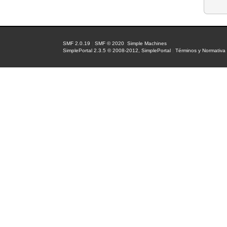
SMF 2.0.19
|
SMF © 2020
,
Simple Machines
SimplePortal 2.3.5 © 2008-2012, SimplePortal
|
Términos y Normativa