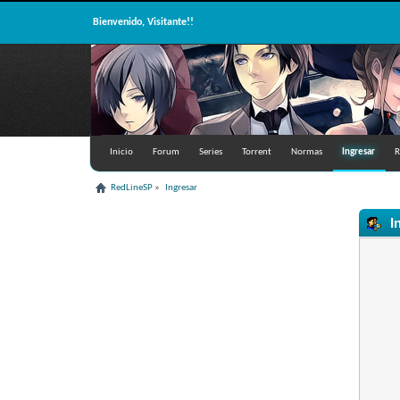
Bienvenido, Visitante!!
Inicio
Forum
Series
Torrent
Normas
Ingresar
R
RedLineSP
»
Ingresar
I