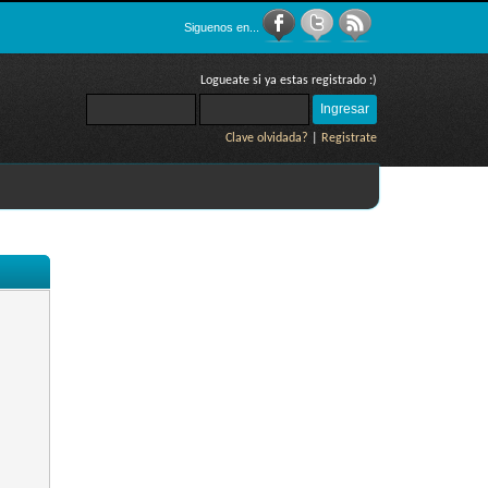
Siguenos en...
Logueate si ya estas registrado :)
Clave olvidada?
|
Registrate