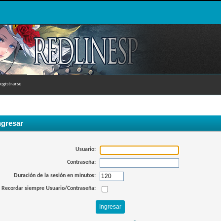
egistrarse
ngresar
Usuario:
Contraseña:
Duración de la sesión en minutos:
Recordar siempre Usuario/Contraseña: