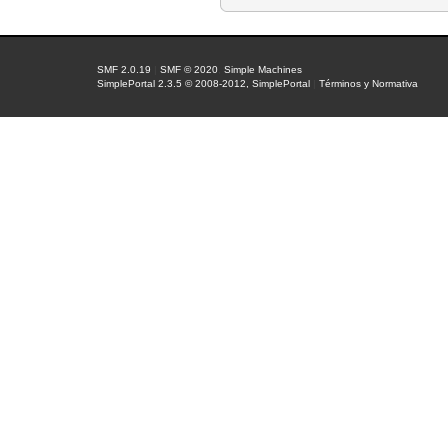
SMF 2.0.19
|
SMF © 2020
,
Simple Machines
SimplePortal 2.3.5 © 2008-2012, SimplePortal
|
Términos y Normativa