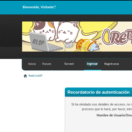
Bienvenido, Visitante!!
Inicio
Forum
Torrent
Ingresar
Registrarse
RedLineSP
Recordatorio de autenticación
Si ha olvidado sus detalles de acceso, n
proceso que lo hará, por favor, in
Nombre de Usuario/Ema