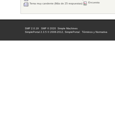
Encuesta
Tema muy candente (Más de 25 respuestas)
SMF 2.0.19
|
SMF © 2020
,
Simple Machines
SimplePortal 2.3.5 © 2008-2012, SimplePortal
|
Términos y Normativa