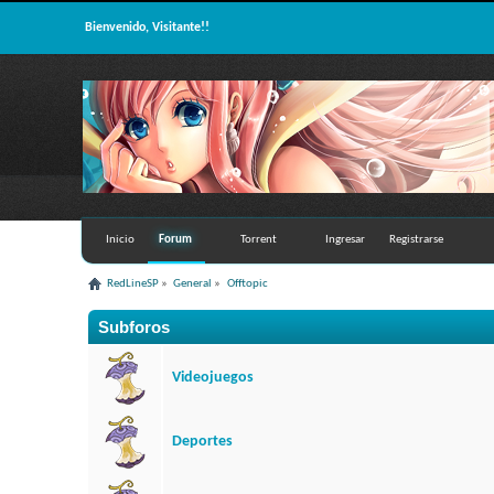
Bienvenido, Visitante!!
Inicio
Forum
Torrent
Ingresar
Registrarse
RedLineSP
»
General
»
Offtopic
Subforos
Videojuegos
Deportes