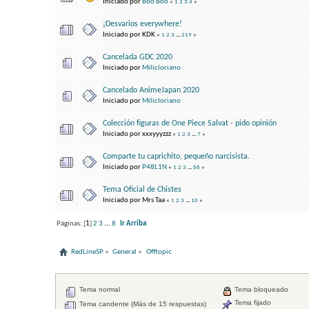
Iniciado por
Boo Boo
«
1
2
3
4
»
¡Desvarios everywhere!
Iniciado por KDK
«
1
2
3
...
219
»
Cancelada GDC 2020
Iniciado por
Milicloriano
Cancelado AnimeJapan 2020
Iniciado por
Milicloriano
Colección figuras de One Piece Salvat - pido opinión
Iniciado por xxxyyyzzz
«
1
2
3
...
7
»
Comparte tu caprichito, pequeño narcisista.
Iniciado por
P48L1N
«
1
2
3
...
66
»
Tema Oficial de Chistes
Iniciado por Mrs Taa
«
1
2
3
...
10
»
Páginas: [
1
]
2
3
...
8
Ir Arriba
RedLineSP
»
General
»
Offtopic
Tema normal
Tema bloqueado
Tema fijado
Tema candente (Más de 15 respuestas)