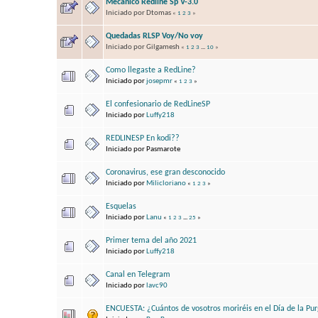
Mecanico Redline Sp V-3.0
Iniciado por Dtomas
«
1
2
3
»
Quedadas RLSP Voy/No voy
Iniciado por Gilgamesh
«
1
2
3
...
10
»
Como llegaste a RedLine?
Iniciado por
josepmr
«
1
2
3
»
El confesionario de RedLineSP
Iniciado por
Luffy218
REDLINESP En kodi??
Iniciado por Pasmarote
Coronavirus, ese gran desconocido
Iniciado por
Milicloriano
«
1
2
3
»
Esquelas
Iniciado por
Lanu
«
1
2
3
...
25
»
Primer tema del año 2021
Iniciado por
Luffy218
Canal en Telegram
Iniciado por
lavc90
ENCUESTA: ¿Cuántos de vosotros moriréis en el Día de la Pur