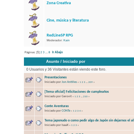
Zona Creativa
Cine, música y literatura
RedLineSP RPG
Moderador:
Kain
Páginas: [
1
]
2
3
...
8
Ir Abajo
Asunto
/
Iniciado por
0 Usuarios y 36 Visitantes están viendo este foro.
Presentaciones
Iniciado por
Jon Antilles
«
1
2
3
...
209
»
[Tema oficial] Felicitaciones de cumpleaños
Iniciado por Gerovit
«
1
2
3
...
210
»
Conte Aventuras
Iniciado por
CONTe
«
1
2
3
4
»
Tema japonudo o como pedir algo de Japón sin dejarnos el a
Iniciado por IsaaX
«
1
2
3
»