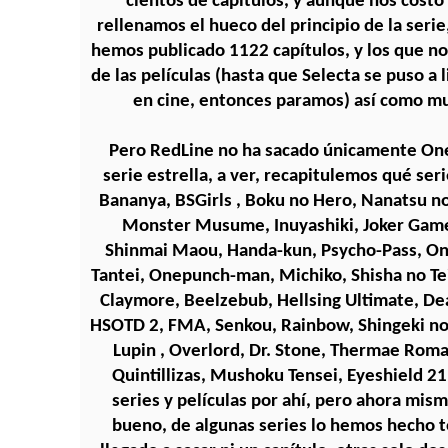
cientos de capítulos, y aunque nos costó
rellenamos el hueco del principio de la seri
hemos publicado 1122 capítulos, y los que no
de las películas (hasta que Selecta se puso a li
en cine, entonces paramos) así como m
Pero RedLine no ha sacado únicamente One
serie estrella, a ver, recapitulemos qué ser
Bananya, BSGirls , Boku no Hero, Nanatsu no
Monster Musume, Inuyashiki, Joker Game
Shinmai Maou, Handa-kun, Psycho-Pass, On
Tantei, Onepunch-man, Michiko, Shisha no T
Claymore, Beelzebub, Hellsing Ultimate, D
HSOTD 2, FMA, Senkou, Rainbow, Shingeki no
Lupin , Overlord, Dr. Stone, Thermae Romae
Quintillizas, Mushoku Tensei, Eyeshield 2
series y películas por ahí, pero ahora mis
bueno, de algunas series lo hemos hecho t