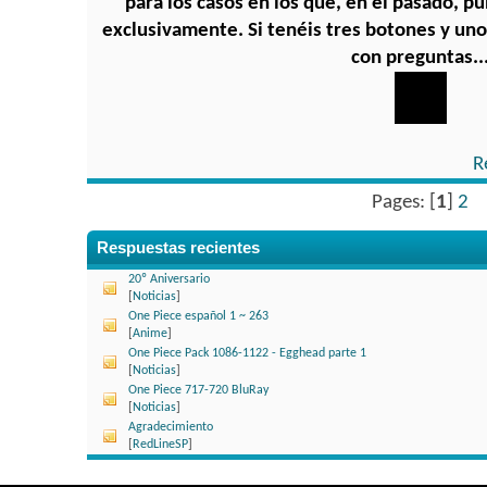
para los casos en los que, en el pasado, p
exclusivamente. Si tenéis tres botones y uno
con preguntas..
R
Pages: [
1
]
2
Respuestas recientes
20º Aniversario
[
Noticias
]
One Piece español 1 ~ 263
[
Anime
]
One Piece Pack 1086-1122 - Egghead parte 1
[
Noticias
]
One Piece 717-720 BluRay
[
Noticias
]
Agradecimiento
[
RedLineSP
]