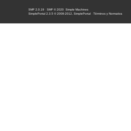
SMF 2.0.19
|
SMF © 2020
,
Simple Machines
SimplePortal 2.3.5 © 2008-2012, SimplePortal
|
Términos y Normativa