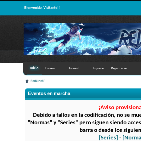
Bienvenido, Visitante!!
Inicio
Forum
Torrent
Ingresar
Registrarse
RedLineSP
Eventos en marcha
¡Aviso provisiona
Debido a fallos en la codificación, no se mu
"Normas" y "Series" pero siguen siendo acces
barra o desde los siguien
[Series]
-
[Norma